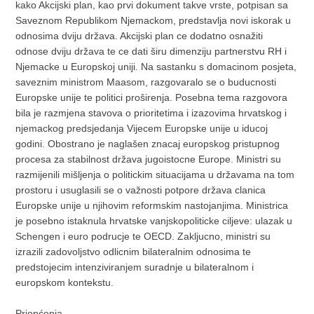
kako Akcijski plan, kao prvi dokument takve vrste, potpisan sa
Saveznom Republikom Njemackom, predstavlja novi iskorak u
odnosima dviju država. Akcijski plan ce dodatno osnažiti
odnose dviju država te ce dati širu dimenziju partnerstvu RH i
Njemacke u Europskoj uniji. Na sastanku s domacinom posjeta,
saveznim ministrom Maasom, razgovaralo se o buducnosti
Europske unije te politici proširenja. Posebna tema razgovora
bila je razmjena stavova o prioritetima i izazovima hrvatskog i
njemackog predsjedanja Vijecem Europske unije u iducoj
godini. Obostrano je naglašen znacaj europskog pristupnog
procesa za stabilnost država jugoistocne Europe. Ministri su
razmijenili mišljenja o politickim situacijama u državama na tom
prostoru i usuglasili se o važnosti potpore država clanica
Europske unije u njihovim reformskim nastojanjima. Ministrica
je posebno istaknula hrvatske vanjskopoliticke ciljeve: ulazak u
Schengen i euro podrucje te OECD. Zakljucno, ministri su
izrazili zadovoljstvo odlicnim bilateralnim odnosima te
predstojecim intenziviranjem suradnje u bilateralnom i
europskom kontekstu.
Priopćenja