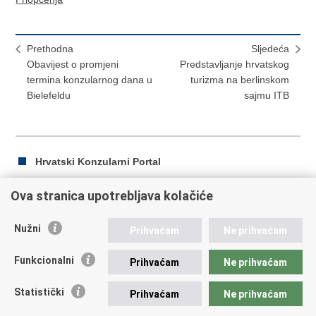
Prethodna
Sljedeća
Obavijest o promjeni
Predstavljanje hrvatskog
termina konzularnog dana u
turizma na berlinskom
Bielefeldu
sajmu ITB
Hrvatski Konzularni Portal
Ova stranica upotrebljava kolačiće
Ispiši
Podijeli
Podijeli
Nužni
Prihvaćam
Ne prihvaćam
stranicu
na
na
Republika Hrvatska
Facebooku
Twitteru
Funkcionalni
Prihvaćam
Ne prihvaćam
Ministarstvo vanjskih i europskih poslova
Statistički
Prihvaćam
Ne prihvaćam
Trg N.Š. Zrinskog 7-8, 10000 Zagreb
tel.:
+385 (0)1 4569 964