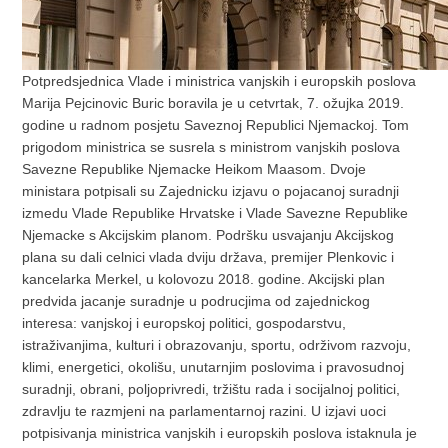
Potpredsjednica Vlade i ministrica vanjskih i europskih poslova
Marija Pejcinovic Buric boravila je u cetvrtak, 7. ožujka 2019.
godine u radnom posjetu Saveznoj Republici Njemackoj. Tom
prigodom ministrica se susrela s ministrom vanjskih poslova
Savezne Republike Njemacke Heikom Maasom. Dvoje
ministara potpisali su Zajednicku izjavu o pojacanoj suradnji
izmedu Vlade Republike Hrvatske i Vlade Savezne Republike
Njemacke s Akcijskim planom. Podršku usvajanju Akcijskog
plana su dali celnici vlada dviju država, premijer Plenkovic i
kancelarka Merkel, u kolovozu 2018. godine. Akcijski plan
predvida jacanje suradnje u podrucjima od zajednickog
interesa: vanjskoj i europskoj politici, gospodarstvu,
istraživanjima, kulturi i obrazovanju, sportu, održivom razvoju,
klimi, energetici, okolišu, unutarnjim poslovima i pravosudnoj
suradnji, obrani, poljoprivredi, tržištu rada i socijalnoj politici,
zdravlju te razmjeni na parlamentarnoj razini. U izjavi uoci
potpisivanja ministrica vanjskih i europskih poslova istaknula je