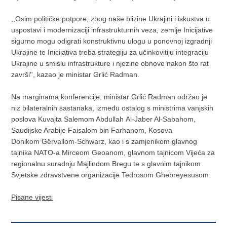
,,Osim političke potpore, zbog naše blizine Ukrajini i iskustva u
uspostavi i modernizaciji infrastrukturnih veza, zemlje Inicijative
sigurno mogu odigrati konstruktivnu ulogu u ponovnoj izgradnji
Ukrajine te Inicijativa treba strategiju za učinkovitiju integraciju
Ukrajine u smislu infrastrukture i njezine obnove nakon što rat
završi'', kazao je ministar Grlić Radman.
Na marginama konferencije, ministar Grlić Radman održao je
niz bilateralnih sastanaka, između ostalog s ministrima vanjskih
poslova Kuvajta Salemom Abdullah Al-Jaber Al-Sabahom,
Saudijske Arabije Faisalom bin Farhanom, Kosova
Donikom Gërvallom-Schwarz, kao i s zamjenikom glavnog
tajnika NATO-a Mirceom Geoanom, glavnom tajnicom Vijeća za
regionalnu suradnju Majlindom Bregu te s glavnim tajnikom
Svjetske zdravstvene organizacije Tedrosom Ghebreyesusom.
Pisane vijesti