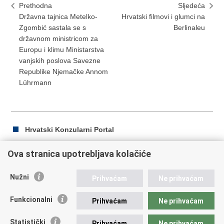
Prethodna
Sljedeća
Državna tajnica Metelko-
Hrvatski filmovi i glumci na
Zgombić sastala se s
Berlinaleu
državnom ministricom za
Europu i klimu Ministarstva
vanjskih poslova Savezne
Republike Njemačke Annom
Lührmann
Hrvatski Konzularni Portal
Ova stranica upotrebljava kolačiće
Ispiši
Podijeli
Podijeli
Nužni
Prihvaćam
Ne prihvaćam
stranicu
na
na
Republika Hrvatska
Facebooku
Twitteru
Funkcionalni
Prihvaćam
Ne prihvaćam
Ministarstvo vanjskih i europskih poslova
Statistički
Prihvaćam
Ne prihvaćam