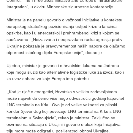
Conflict: The Three Seas Initiative and Europe’s Infrastructure
Integration”, u okviru Minhenske sigurnosne konferencije.
Ministar je na panelu govorio o važnosti Inicijative u kontekstu
europskog strateškog pozicioniranja uslijed krize u lancima
opskrbe, kao i u energetskoj i prehrambenoj krizi s kojom se
suočavamo. ,,Neizazvana i neopravdana ruska agresija protiv
Ukrajine pokazala je pravovremenost naših napora da ojačamo
otpornost istočnog dijela Europske unije'', dodao je.
Ujedno, ministar je govorio i o hrvatskim lukama na Jadranu
koje mogu služiti kao alternativne logističke luke za izvoz, kao i
za uvoz dobara za koje Europa ima potrebu.
,,Kad je riječ o energetici, Hrvatska s velikim zadovoljstvom
može najaviti da ćemo više nego udvostručiti godišnji kapacitet
LNG terminala na Krku. Ovo je od velike važnosti za plinski
koridor Sjever-Jug koji povezuje LNG terminal na Krku s LNG
terminalom u Świnoujście“, rekao je ministar. Zaključno se
osvrnuo na situaciju u Ukrajini i govorio o ulozi koju Inicijativa
triju mora može odigrati u poslijeratnoj obnovi Ukrajine.