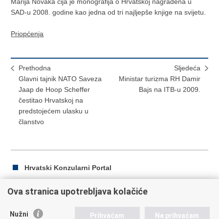
Marija Novaka cija je monografija o Hrvatskoj nagradena u
SAD-u 2008. godine kao jedna od tri najljepše knjige na svijetu.
Priopćenja
Prethodna
Sljedeća
Glavni tajnik NATO Saveza
Ministar turizma RH Damir
Jaap de Hoop Scheffer
Bajs na ITB-u 2009.
čestitao Hrvatskoj na
predstojećem ulasku u
članstvo
Hrvatski Konzularni Portal
Ova stranica upotrebljava kolačiće
Ispiši
Podijeli
Podijeli
Nužni
Prihvaćam
Ne prihvaćam