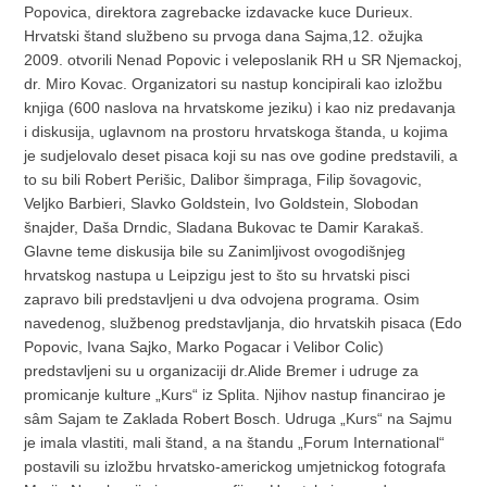
Popovica, direktora zagrebacke izdavacke kuce Durieux.
Hrvatski štand službeno su prvoga dana Sajma,12. ožujka
2009. otvorili Nenad Popovic i veleposlanik RH u SR Njemackoj,
dr. Miro Kovac. Organizatori su nastup koncipirali kao izložbu
knjiga (600 naslova na hrvatskome jeziku) i kao niz predavanja
i diskusija, uglavnom na prostoru hrvatskoga štanda, u kojima
je sudjelovalo deset pisaca koji su nas ove godine predstavili, a
to su bili Robert Perišic, Dalibor šimpraga, Filip šovagovic,
Veljko Barbieri, Slavko Goldstein, Ivo Goldstein, Slobodan
šnajder, Daša Drndic, Sladana Bukovac te Damir Karakaš.
Glavne teme diskusija bile su Zanimljivost ovogodišnjeg
hrvatskog nastupa u Leipzigu jest to što su hrvatski pisci
zapravo bili predstavljeni u dva odvojena programa. Osim
navedenog, službenog predstavljanja, dio hrvatskih pisaca (Edo
Popovic, Ivana Sajko, Marko Pogacar i Velibor Colic)
predstavljeni su u organizaciji dr.Alide Bremer i udruge za
promicanje kulture „Kurs“ iz Splita. Njihov nastup financirao je
sâm Sajam te Zaklada Robert Bosch. Udruga „Kurs“ na Sajmu
je imala vlastiti, mali štand, a na štandu „Forum International“
postavili su izložbu hrvatsko-americkog umjetnickog fotografa