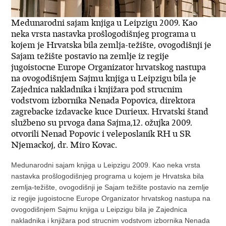
Medunarodni sajam knjiga u Leipzigu 2009. Kao
neka vrsta nastavka prošlogodišnjeg programa u
kojem je Hrvatska bila zemlja-težište, ovogodišnji je
Sajam težište postavio na zemlje iz regije
jugoistocne Europe Organizator hrvatskog nastupa
na ovogodišnjem Sajmu knjiga u Leipzigu bila je
Zajednica nakladnika i knjižara pod strucnim
vodstvom izbornika Nenada Popovica, direktora
zagrebacke izdavacke kuce Durieux. Hrvatski štand
službeno su prvoga dana Sajma,12. ožujka 2009.
otvorili Nenad Popovic i veleposlanik RH u SR
Njemackoj, dr. Miro Kovac.
Medunarodni sajam knjiga u Leipzigu 2009. Kao neka vrsta
nastavka prošlogodišnjeg programa u kojem je Hrvatska bila
zemlja-težište, ovogodišnji je Sajam težište postavio na zemlje
iz regije jugoistocne Europe Organizator hrvatskog nastupa na
ovogodišnjem Sajmu knjiga u Leipzigu bila je Zajednica
nakladnika i knjižara pod strucnim vodstvom izbornika Nenada