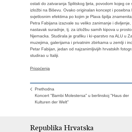
ostati do zatvaranja Splitskog ljeta, povodom kojeg ce 
izložbi na Biševu. Ovako originalan koncept i posebna 
svjetlosnim efektima po kojim je Plava špilja znamenita)
Petra Fabijana izazvale su veliko zanimanje i divljenje, k
nastavak suradnje, tj. za izložbu samih kipova u prost
Njemacka. Studirala je grafiku i ki¬parstvo na ALU u Za
muzejima, galerijama i privatnim zbirkama u zemlji i i
Petar Fabijan, jedan od najzanimljivijih hrvatskih fotogr
studirao u Italiji.
Priopćenja
Prethodna
Koncert "Bambi Molestersa" u berlinskoj "Haus der
Kulturen der Welt"
Republika Hrvatska