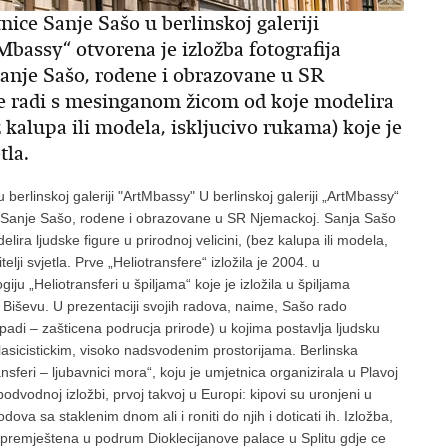
ice Sanje Sašo u berlinskoj galeriji
Mbassy“ otvorena je izložba fotografija
anje Sašo, rodene i obrazovane u SR
e radi s mesinganom žicom od koje modelira
z kalupa ili modela, iskljucivo rukama) koje je
tla.
berlinskoj galeriji "ArtMbassy" U berlinskoj galeriji „ArtMbassy“
ce Sanje Sašo, rodene i obrazovane u SR Njemackoj. Sanja Sašo
a ljudske figure u prirodnoj velicini, (bez kalupa ili modela,
elji svjetla. Prve „Heliotransfere“ izložila je 2004. u
ju „Heliotransferi u špiljama“ koje je izložila u špiljama
ku Biševu. U prezentaciji svojih radova, naime, Sašo rado
opadi – zašticena podrucja prirode) u kojima postavlja ljudsku
 klasicistickim, visoko nadsvodenim prostorijama. Berlinska
nsferi – ljubavnici mora“, koju je umjetnica organizirala u Plavoj
j podvodnoj izložbi, prvoj takvoj u Europi: kipovi su uronjeni u
va sa staklenim dnom ali i roniti do njih i doticati ih. Izložba,
je premještena u podrum Dioklecijanove palace u Splitu gdje ce