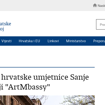
Nasl
Vijesti
Hrvatska i EU
Linkovi
Ministarstvo
Preporu
" hrvatske umjetnice Sanje
iji "ArtMbassy"