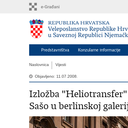
Preskoči
na
glavni
sadržaj
Predstavništva
Konzularne informacije
Naslovnica
Vijesti
Objavljeno: 11.07.2008.
Izložba "Heliotransfer
Sašo u berlinskoj galer