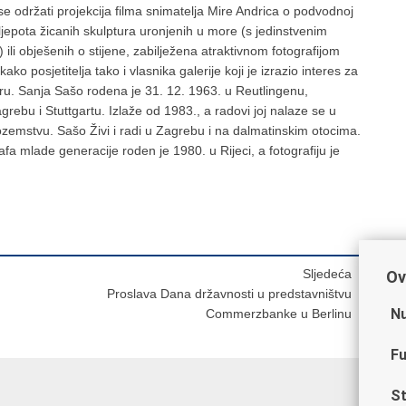
se održati projekcija filma snimatelja Mire Andrica o podvodnoj
ljepota žicanih skulptura uronjenih u more (s jedinstvenim
 ili obješenih o stijene, zabilježena atraktivnom fotografijom
ako posjetitelja tako i vlasnika galerije koji je izrazio interes za
oru. Sanja Sašo rodena je 31. 12. 1963. u Reutlingenu,
grebu i Stuttgartu. Izlaže od 1983., a radovi joj nalaze se u
nozemstvu. Sašo Živi i radi u Zagrebu i na dalmatinskim otocima.
afa mlade generacije roden je 1980. u Rijeci, a fotografiju je
Sljedeća
Ov
Proslava Dana državnosti u predstavništvu
Nu
Commerzbanke u Berlinu
Fu
St