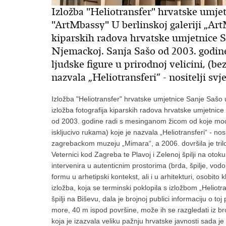
Izložba "Heliotransfer" hrvatske umjetn
"ArtMbassy" U berlinskoj galeriji „Art
kiparskih radova hrvatske umjetnice S
Njemackoj. Sanja Sašo od 2003. godin
ljudske figure u prirodnoj velicini, (be
nazvala „Heliotransferi“ - nositelji svje
Izložba "Heliotransfer" hrvatske umjetnice Sanje Sašo u 
izložba fotografija kiparskih radova hrvatske umjetni
od 2003. godine radi s mesinganom žicom od koje modelir
iskljucivo rukama) koje je nazvala „Heliotransferi“ - nosit
zagrebackom muzeju „Mimara“, a 2006. dovršila je trilogi
Veternici kod Zagreba te Plavoj i Zelenoj špilji na oto
intervenira u autenticnim prostorima (brda, špilje, vod
formu u arhetipski kontekst, ali i u arhitekturi, osobito
izložba, koja se terminski poklopila s izložbom „Heliotra
špilji na Biševu, dala je brojnoj publici informaciju o to
more, 40 m ispod površine, može ih se razgledati iz brodo
koja je izazvala veliku pažnju hrvatske javnosti sada 