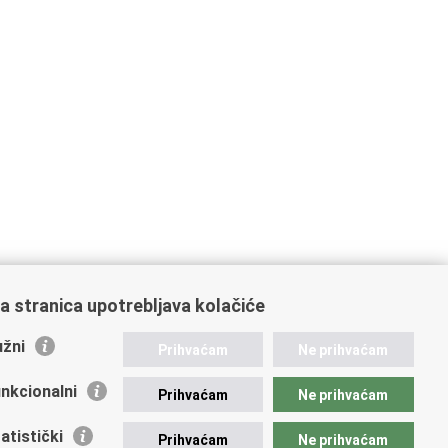
a stranica upotrebljava kolačiće
žni
Prihvaćam
Ne prihvaćam
nkcionalni
Prihvaćam
Ne prihvaćam
atistički
Prihvaćam
Ne prihvaćam