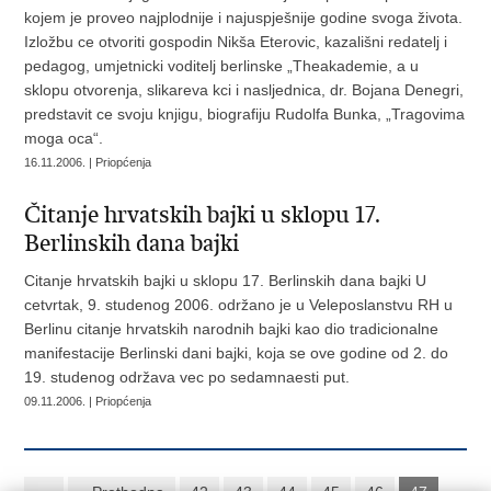
kojem je proveo najplodnije i najuspješnije godine svoga života.
Izložbu ce otvoriti gospodin Nikša Eterovic, kazališni redatelj i
pedagog, umjetnicki voditelj berlinske „Theakademie, a u
sklopu otvorenja, slikareva kci i nasljednica, dr. Bojana Denegri,
predstavit ce svoju knjigu, biografiju Rudolfa Bunka, „Tragovima
moga oca“.
16.11.2006. | Priopćenja
Čitanje hrvatskih bajki u sklopu 17.
Berlinskih dana bajki
Citanje hrvatskih bajki u sklopu 17. Berlinskih dana bajki U
cetvrtak, 9. studenog 2006. održano je u Veleposlanstvu RH u
Berlinu citanje hrvatskih narodnih bajki kao dio tradicionalne
manifestacije Berlinski dani bajki, koja se ove godine od 2. do
19. studenog održava vec po sedamnaesti put.
09.11.2006. | Priopćenja