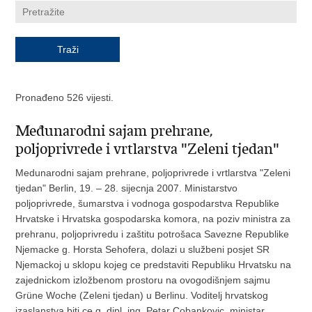
Pronađeno 526 vijesti.
Međunarodni sajam prehrane,
poljoprivrede i vrtlarstva "Zeleni tjedan"
Medunarodni sajam prehrane, poljoprivrede i vrtlarstva "Zeleni
tjedan" Berlin, 19. – 28. sijecnja 2007. Ministarstvo
poljoprivrede, šumarstva i vodnoga gospodarstva Republike
Hrvatske i Hrvatska gospodarska komora, na poziv ministra za
prehranu, poljoprivredu i zaštitu potrošaca Savezne Republike
Njemacke g. Horsta Sehofera, dolazi u službeni posjet SR
Njemackoj u sklopu kojeg ce predstaviti Republiku Hrvatsku na
zajednickom izložbenom prostoru na ovogodišnjem sajmu
Grüne Woche (Zeleni tjedan) u Berlinu. Voditelj hrvatskog
izaslanstva biti ce g. dipl. ing. Petar Cobankovic, ministar