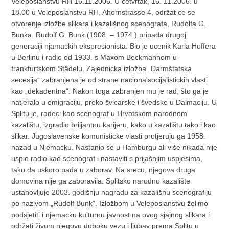
Veleposlanstvu RH 16.11.2006. U cetvrtak, 16. 11.2006. u
18.00 u Veleposlanstvu RH, Ahornstrasse 4, održat ce se
otvorenje izložbe slikara i kazališnog scenografa, Rudolfa G.
Bunka. Rudolf G. Bunk (1908. – 1974.) pripada drugoj
generaciji njamackih ekspresionista. Bio je ucenik Karla Hoffera
u Berlinu i radio od 1933. s Maxom Beckmannom u
frankfurtskom Städelu. Zajednicka izložba „Darmštatska
secesija“ zabranjena je od strane nacionalsocijalistickih vlasti
kao „dekadentna“. Nakon toga zabranjen mu je rad, što ga je
natjeralo u emigraciju, preko švicarske i švedske u Dalmaciju. U
Splitu je, radeci kao scenograf u Hrvatskom narodnom
kazalištu, izgradio briljantnu karijeru, kako u kazalištu tako i kao
slikar. Jugoslavenske komunisticke vlasti protjeruju ga 1958.
nazad u Njemacku. Nastanio se u Hamburgu ali više nikada nije
uspio radio kao scenograf i nastaviti s prijašnjim uspjesima,
tako da uskoro pada u zaborav. Na srecu, njegova druga
domovina nije ga zaboravila. Splitsko narodno kazalište
ustanovljuje 2003. godišnju nagradu za kazališnu scenografiju
po nazivom „Rudolf Bunk“. Izložbom u Veleposlanstvu želimo
podsjetiti i njemacku kulturnu javnost na ovog sjajnog slikara i
održati živom njegovu duboku vezu i ljubav prema Splitu u