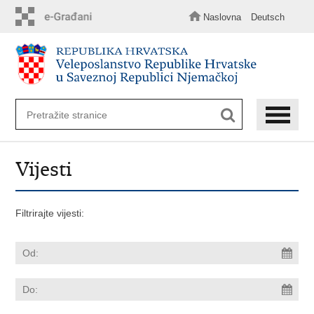
Preskoči
na
Naslovna
Deutsch
glavni
sadržaj
Vijesti
Filtrirajte vijesti: