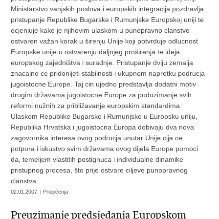
Ministarstvo vanjskih poslova i europskih integracija pozdravlja
pristupanje Republike Bugarske i Rumunjske Europskoj uniji te
ocjenjuje kako je njihovim ulaskom u punopravno clanstvo
ostvaren važan korak u širenju Unije koji potvrduje odlucnost
Europske unije u ostvarenju daljnjeg proširenja te ideja
europskog zajedništva i suradnje. Pristupanje dviju zemalja
znacajno ce pridonijeti stabilnosti i ukupnom napretku podrucja
jugoistocne Europe. Taj cin ujedno predstavlja dodatni motiv
drugim državama jugoistocne Europe za poduzimanje svih
reformi nužnih za približavanje europskim standardima.
Ulaskom Republike Bugarske i Rumunjske u Europsku uniju,
Republika Hrvatska i jugoistocna Europa dobivaju dva nova
zagovornika interesa ovog podrucja unutar Unije cija ce
potpora i iskustvo svim državama ovog dijela Europe pomoci
da, temeljem vlastitih postignuca i individualne dinamike
pristupnog procesa, što prije ostvare ciljeve punopravnog
clanstva.
02.01.2007. | Priopćenja
Preuzimanje predsjedanja Europskom