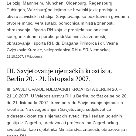
Leipzig, Mannheim, München, Oldenburg, Regensburg,
Tübingen, Würzburg)na kojima se hrvatski jezik predaje u
okviru slavistickih studija. Savjetovanje su pozdravnim govorima
otvorile mr.sc. Vera šutalo, pomocnica ministra znanosti,
obrazovanja i športa RH koja je prenijela sudionicima i
suorganizatorima poruke podrške ministra znanosti,
obrazovanja i športa RH, dr. Dragana Primorca i dr. Vesna
Cvjetkovic Kurelec, veleposlanica RH u SR Njemackoj.
22.10.2007. | Priopćenja
III. Savjetovanje njemačkih kroatista,
Berlin 20. - 21. listopada 2007.
III. SAVJETOVANJE NJEMACKIH KROATISTA BERLIN 20. –
21.10.2007. U Veleposlanstvu RH u Berlinu održat ce se od 20.
do 21. listopada 2007. trece po redu Savjetovanje njemackih
kroatista. Na ovogodišnjem Savjetovanju sudjelovat ce
tridesetak kroatista s njemackih sveucilišta i sedam uglednih
gostiju iz Zagreba, predavaca i profesora sa Zagrebackog
sveucilišta, kao i djelatnika Ministarstva znanosti, obrazovanja i