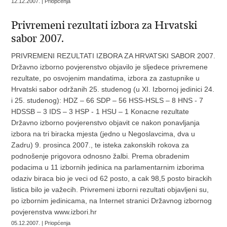
12.12.2007. | Priopćenja
Privremeni rezultati izbora za Hrvatski
sabor 2007.
PRIVREMENI REZULTATI IZBORA ZA HRVATSKI SABOR 2007.
Državno izborno povjerenstvo objavilo je sljedece privremene
rezultate, po osvojenim mandatima, izbora za zastupnike u
Hrvatski sabor održanih 25. studenog (u XI. Izbornoj jedinici 24.
i 25. studenog): HDZ – 66 SDP – 56 HSS-HSLS – 8 HNS - 7
HDSSB – 3 IDS – 3 HSP - 1 HSU – 1 Konacne rezultate
Državno izborno povjerenstvo objavit ce nakon ponavljanja
izbora na tri biracka mjesta (jedno u Negoslavcima, dva u
Zadru) 9. prosinca 2007., te isteka zakonskih rokova za
podnošenje prigovora odnosno žalbi. Prema obradenim
podacima u 11 izbornih jedinica na parlamentarnim izborima
odaziv biraca bio je veci od 62 posto, a cak 98,5 posto birackih
listica bilo je važecih. Privremeni izborni rezultati objavljeni su,
po izbornim jedinicama, na Internet stranici Državnog izbornog
povjerenstva www.izbori.hr
05.12.2007. | Priopćenja