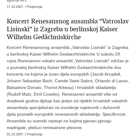
sporta RH.
17.10.2007. | Priopćenja
Koncert Renesansnog ansambla "Vatroslav
Lisinski" iz Zagreba u berlinskoj Kaiser
Wilhelm Gedächniskirche
Koncert Renesansnog ansambla „Vatroslav Lisinski“ iz Zagreba
u berlinskoj Kaiser Wilhelm Gedaechtniskirche U subotu 29.
rujna Renesansni vokalni ansambl „Vatroslav Lisinski“ održao je
u poznatoj berlinskoj Kaiser Wilhelm Gedaechtniskirche dva
koncerta na kojima je izveo djela europskih (Jacob Arcadelt,
Johann Sebastian Bach, Camile Saint-Saëns, Orlando di Lasso,
Balsadore Donato, Thonot Arbeau) i hrvatskih skladatelja
(Rudolf Matz, Emil Cosetto). Renesansni ansambl više od
dvadeset godina djeluje kao jedan od rijetkih hrvatskih vokalnih
ansambala specijaliziran za izvodenje svjetovnih i duhovnih
djela poznatih europskih renesansnih skladatelja. Specificnost
Ansambla su scenski nastupi na kojima pjevaci pjevaju
madrigale, plešuci renesansne plesove.
01.10.2007. | Priopćenja