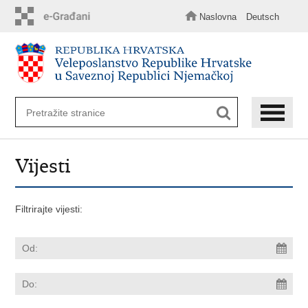
Preskoči
na
Naslovna
Deutsch
glavni
sadržaj
Vijesti
Filtrirajte vijesti: