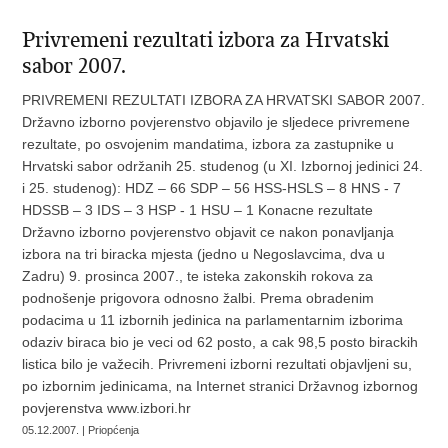
Privremeni rezultati izbora za Hrvatski
sabor 2007.
PRIVREMENI REZULTATI IZBORA ZA HRVATSKI SABOR 2007.
Državno izborno povjerenstvo objavilo je sljedece privremene
rezultate, po osvojenim mandatima, izbora za zastupnike u
Hrvatski sabor održanih 25. studenog (u XI. Izbornoj jedinici 24.
i 25. studenog): HDZ – 66 SDP – 56 HSS-HSLS – 8 HNS - 7
HDSSB – 3 IDS – 3 HSP - 1 HSU – 1 Konacne rezultate
Državno izborno povjerenstvo objavit ce nakon ponavljanja
izbora na tri biracka mjesta (jedno u Negoslavcima, dva u
Zadru) 9. prosinca 2007., te isteka zakonskih rokova za
podnošenje prigovora odnosno žalbi. Prema obradenim
podacima u 11 izbornih jedinica na parlamentarnim izborima
odaziv biraca bio je veci od 62 posto, a cak 98,5 posto birackih
listica bilo je važecih. Privremeni izborni rezultati objavljeni su,
po izbornim jedinicama, na Internet stranici Državnog izbornog
povjerenstva www.izbori.hr
05.12.2007. | Priopćenja