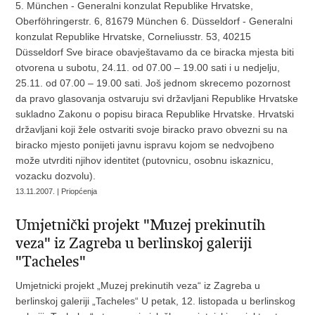
5. München - Generalni konzulat Republike Hrvatske,
Oberföhringerstr. 6, 81679 München 6. Düsseldorf - Generalni
konzulat Republike Hrvatske, Corneliusstr. 53, 40215
Düsseldorf Sve birace obavještavamo da ce biracka mjesta biti
otvorena u subotu, 24.11. od 07.00 – 19.00 sati i u nedjelju,
25.11. od 07.00 – 19.00 sati. Još jednom skrecemo pozornost
da pravo glasovanja ostvaruju svi državljani Republike Hrvatske
sukladno Zakonu o popisu biraca Republike Hrvatske. Hrvatski
državljani koji žele ostvariti svoje biracko pravo obvezni su na
biracko mjesto ponijeti javnu ispravu kojom se nedvojbeno
može utvrditi njihov identitet (putovnicu, osobnu iskaznicu,
vozacku dozvolu).
13.11.2007. | Priopćenja
Umjetnički projekt "Muzej prekinutih
veza" iz Zagreba u berlinskoj galeriji
"Tacheles"
Umjetnicki projekt „Muzej prekinutih veza“ iz Zagreba u
berlinskoj galeriji „Tacheles“ U petak, 12. listopada u berlinskog