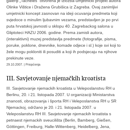
galeriji „Tacheles“ otvorena je izložba-umjetnicki projekt autora
Olinke Vištice i Dražena Grubišica iz Zagreba. Ovaj zanimljivi
umjetnicki koncept zasnovan na ideji ocuvanja predmeta koji
svjedoce o minulim ljubavnim vezama, predstavljen je po prvi
puta hrvatskoj javnosti u sklopu 40. Zagrebackog salona u
Gliptoteci HAZU 2006. godine. Prema zamisli autora,
(interaktivni) muzej predstavlja predmete (fotografije, pisma,
poruke, poklone, dnevnike, komade odjece i sl.) koje svi koji to
žele mogu pokloniti ili posuditi a koji ih podsjecaju na njihove
prekinute veze.
29.10.2007. | Priopćenja
III. Savjetovanje njemačkih kroatista
III. Savjetovanje njemackih kroatista u Veleposlanstvu RH u
Berlinu, 20. i 21. listopada 2007. U organizaciji Ministarstva
znanosti, obrazovanja i športa RH i Veleposlanstva RH u SR
Njemackoj, održano je 20. i 21. listopada 2007. u
Veleposlanstvu RH III. Savjetovanje njemackih kroatista s
petnaest njemackih sveucilišta (Berlin, Bamberg, Gießen,
Göttingen, Freiburg, Halle-Wittenberg, Heidelberg, Jena,