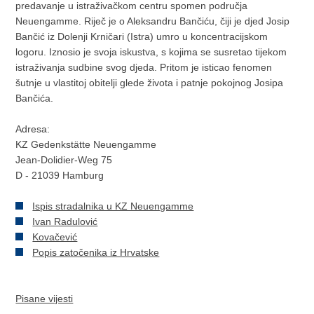
predavanje u istraživačkom centru spomen područja
Neuengamme. Riječ je o Aleksandru Bančiću, čiji je djed Josip
Bančić iz Dolenji Krničari (Istra) umro u koncentracijskom
logoru. Iznosio je svoja iskustva, s kojima se susretao tijekom
istraživanja sudbine svog djeda. Pritom je isticao fenomen
šutnje u vlastitoj obitelji glede života i patnje pokojnog Josipa
Bančića.
Adresa:
KZ Gedenkstätte Neuengamme
Jean-Dolidier-Weg 75
D - 21039 Hamburg
Ispis stradalnika u KZ Neuengamme
Ivan Radulović
Kovačević
Popis zatočenika iz Hrvatske
Pisane vijesti