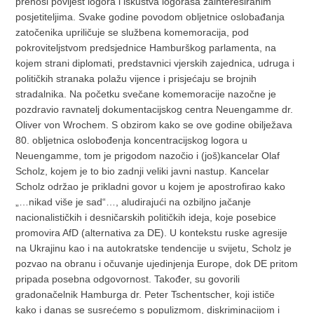
prenosi povijest logora i iskustva logoraša zainteresiranim
posjetiteljima. Svake godine povodom obljetnice oslobađanja
zatočenika upriličuje se službena komemoracija, pod
pokroviteljstvom predsjednice Hamburškog parlamenta, na
kojem strani diplomati, predstavnici vjerskih zajednica, udruga i
političkih stranaka polažu vijence i prisjećaju se brojnih
stradalnika. Na početku svečane komemoracije nazočne je
pozdravio ravnatelj dokumentacijskog centra Neuengamme dr.
Oliver von Wrochem. S obzirom kako se ove godine obilježava
80. obljetnica oslobođenja koncentracijskog logora u
Neuengamme, tom je prigodom nazočio i (još)kancelar Olaf
Scholz, kojem je to bio zadnji veliki javni nastup. Kancelar
Scholz održao je prikladni govor u kojem je apostrofirao kako
„…nikad više je sad“…, aludirajući na ozbiljno jačanje
nacionalističkih i desničarskih političkih ideja, koje posebice
promovira AfD (alternativa za DE). U kontekstu ruske agresije
na Ukrajinu kao i na autokratske tendencije u svijetu, Scholz je
pozvao na obranu i očuvanje ujedinjenja Europe, dok DE pritom
pripada posebna odgovornost. Također, su govorili
gradonačelnik Hamburga dr. Peter Tschentscher, koji ističe
kako i danas se susrećemo s populizmom, diskriminacijom i