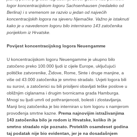
logor koncentracijskom logoru Sachsenhausen (nedaleko od
Berlina) i s vremenom se razvio u jedan od najvećih
koncentracijskih logora na sjeveru Njemačke. Važno je istaknuti
kako je u navedenom logoru bilo internirano 143 zatočenika
porijeklom iz Hrvatske.
Povijest koncentracijskog logora Neuengamme
U koncentracijskom logoru Neuengamme je ukupno bilo
zatočeno preko 100.000 ljudi iz cijele Europe, uključujući
političke zatvorenike, Židove, Rome, Sinte i druge manjine, a
više od 43.000 zatočenika je smrtno stradalo. Uvjeti logora bili
su surovi, a zatočenici su bili prisiljeni obavljati teške poslove u
obližnjim ciglanama i drugim tvornicama grada Hamburga.
Mnogi su ljudi umrli od pothranjenosti, bolesti i zlostavljanja.
Manji broj zatočenika je bio interniran u tom logoru s namjerom
provođenja smrtne kazne.
Prema najnovijim istraživanjima
143 zatočenika bilo je rodom iz Hrvatske, koliko ih je
smrtno stradalo nije poznato. Proteklih osamdeset godina
taj podatak nije bio evidentan, jer je na dosadašnjem