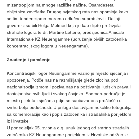
mizantropijom na mnoge različite načine. Osamdeseta
obljetnica završetka Drugog svjetskog rata nas opominje kako
se tim tendencijama moramo odlučno suprotstaviti. Daljnji
govornici su bili Helga Melmed koja je kao dijete preživjela
strahote logora te dr. Martine Letterie, predsjednica Amicale
Internationale KZ Neuengamme (udruženje bivših zatočenika
koncentracijskog logora u Neuengamme).
Značenje i pamćenje
Koncentracijski logor Neuengamme važno je mjesto sjećanja i
upozorenja. Potiče nas na razmišljanje glede zločina pod
nacionalsocijalizmom i poziva nas na poštivanje ljudskih prava i
dostojanstva svih ljudi i svakog čovjeka. Spomen-područje je
mjesto pijeteta i sjećanja gdje se suočavamo s prošlošću u
svrhu bolje budućnosti. U prilogu dostavljam nekoliko fotografija
sa komemoracije kao i popis zatočenika i stradalnika porijeklom
iz Hrvatske
U ponedjeljak 05. svibnja o.g. unuk jednog od smrtno stradalih
zatočenika KZ Neuengamme porijeklom iz Hrvatske održao je