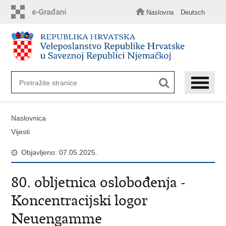
Preskoči
na
Naslovna
Deutsch
glavni
sadržaj
Naslovnica
Vijesti
Objavljeno: 07.05.2025.
80. obljetnica oslobođenja -
Koncentracijski logor
Neuengamme