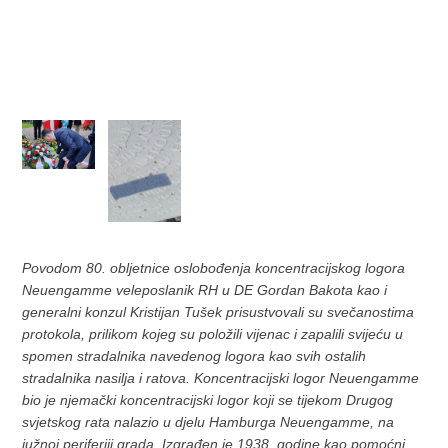
Povodom 80. obljetnice oslobođenja koncentracijskog logora
Neuengamme veleposlanik RH u DE Gordan Bakota kao i
generalni konzul Kristijan Tušek prisustvovali su svečanostima
protokola, prilikom kojeg su položili vijenac i zapalili svijeću u
spomen stradalnika navedenog logora kao svih ostalih
stradalnika nasilja i ratova. Koncentracijski logor Neuengamme
bio je njemački koncentracijski logor koji se tijekom Drugog
svjetskog rata nalazio u djelu Hamburga Neuengamme, na
južnoj periferiji grada. Izgrađen je 1938. godine kao pomoćni