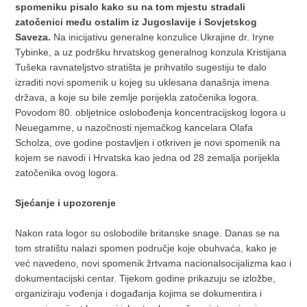
spomeniku pisalo kako su na tom mjestu stradali
zatočenici među ostalim iz Jugoslavije i Sovjetskog
Saveza.
Na inicijativu generalne konzulice Ukrajine dr. Iryne
Tybinke, a uz podršku hrvatskog generalnog konzula Kristijana
Tušeka ravnateljstvo stratišta je prihvatilo sugestiju te dalo
izraditi novi spomenik u kojeg su uklesana današnja imena
država, a koje su bile zemlje porijekla zatočenika logora.
Povodom 80. obljetnice oslobođenja koncentracijskog logora u
Neuegamme, u nazočnosti njemačkog kancelara Olafa
Scholza, ove godine postavljen i otkriven je novi spomenik na
kojem se navodi i Hrvatska kao jedna od 28 zemalja porijekla
zatočenika ovog logora.
Sjećanje i upozorenje
Nakon rata logor su oslobodile britanske snage. Danas se na
tom stratištu nalazi spomen područje koje obuhvaća, kako je
već navedeno, novi spomenik žrtvama nacionalsocijalizma kao i
dokumentacijski centar. Tijekom godine prikazuju se izložbe,
organiziraju vođenja i događanja kojima se dokumentira i