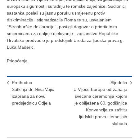
europsku sigurnost i suradnju te romske zajednice. Sudionici
sastanka poslali su jasnu poruku usmjerenu protiv
diskriminacije i stigmatizacije Roma te su, usvajanjem
''Strasburške deklaracije'', postigli dogovor o prioritetnim
smjernicama za daljnje djelovanje. Izaslanstvo Republike
Hrvatske predvodio je predstojnik Ureda za ljudska prava g.
Luka Maderic.
Priopćenja
Prethodna
Sljedeća
Sutkinja dr. Nina Vajić
U Vijeću Europe održana je
izabrana za novu
svečana ceremonija kojom
predsjednicu Odjela
je obilježena 60. godišnjica
Konvencije za zaštitu
ljudskih prava i temeljnih
sloboda