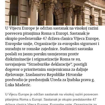
U Vijecu Europe je održan sastanak na visokoj razini
posvecen pitanjima Roma u Europi. Sastanak je
okupio predstavnike 47 država clanica Vijeca Europe,
Europske unije, Organizacije za europsku sigurnost i
suradnju te romske zajednice. Sudionici sastanka
poslali su jasnu poruku usmjerenu protiv
diskriminacije i stigmatizacije Roma te su,
usvajanjem ''Strasburške deklaracije'', postigli
dogovor o prioritetnim smjernicama za daljnje
djelovanje. Izaslanstvo Republike Hrvatske
predvodio je predstojnik Ureda za ljudska prava g.
Luka Maderic.
U Vijecu Europe je održan sastanak na visokoj razini posvecen
pitanjima Roma u Europi. Sastanak je okupio predstavnike 47
država clanica Vijeca Europe, Europske unije, Organizacije za