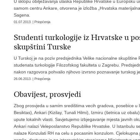
U sklopu obilježavanja ulaska Republike Hrvatske u Europsku uni
samom centru Ankare, otvorena je izložba „Hrvatska materijalna
Sagena.
01.07.2013. | Priopćenja
Studenti turkologije iz Hrvatske u po
skupštini Turske
U Turskoj je na poziv predsjednika Velike nacionalne skupštine 
studenata turkologije Filozofskog fakulteta u Zagrebu. Predsjed
nakon razgovora pohvalio njihovo izvrsno poznavanje turskog je
26.06.2013. | Priopćenja
Obavijest, prosvjedi
Zbog prosvjeda u samim središtima vecih gradova, posebice u Is
Besiktas), Ankari (Kizilay, Tunali Hilmi), Izmiru (šetnica uz obalu
upute lokalnih vlasti. Savjetujemo izbjegavanje mjesta javnih ok
Ankari nalazi Veleposlanstvo Republike Hrvatske. U Istanbulu se 
nalaze Konzulati RH na celu s pocasnim konzulom. Cjelokupna p