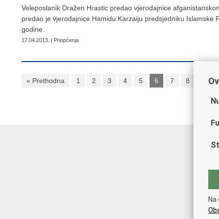
Veleposlanik Dražen Hrastic predao vjerodajnice afganistansko
predao je vjerodajnice Hamidu Karzaiju predsjedniku Islamske R
godine.
17.04.2013. | Priopćenja
Ov
« Prethodna
1
2
3
4
5
6
7
8
9
Nu
Fu
St
Na 
Oba