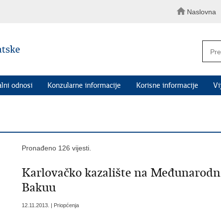
Naslovna
alni odnosi
Konzularne informacije
Korisne informacije
Vi
Pronađeno 126 vijesti.
Karlovačko kazalište na Međunarodn
Bakuu
12.11.2013. | Priopćenja