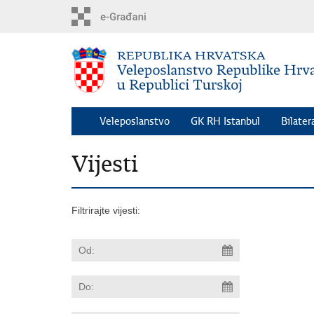
Preskoči
na
glavni
sadržaj
Veleposlanstvo
GK RH Istanbul
Bilater
Vijesti
Filtrirajte vijesti: