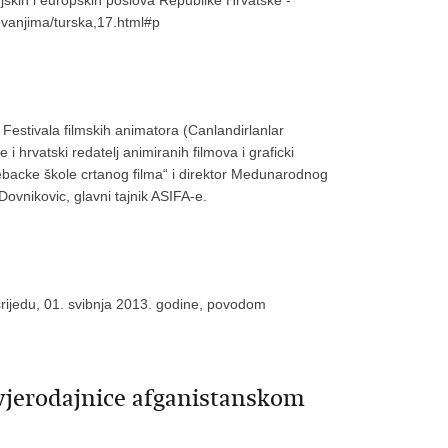
jskih i europskih poslova Republike Hrvatske -
ovanjima/turska,17.html#p
Festivala filmskih animatora (Canlandirlanlar
 i hrvatski redatelj animiranih filmova i graficki
ebacke škole crtanog filma“ i direktor Medunarodnog
ovnikovic, glavni tajnik ASIFA-e.
srijedu, 01. svibnja 2013. godine, povodom
vjerodajnice afganistanskom