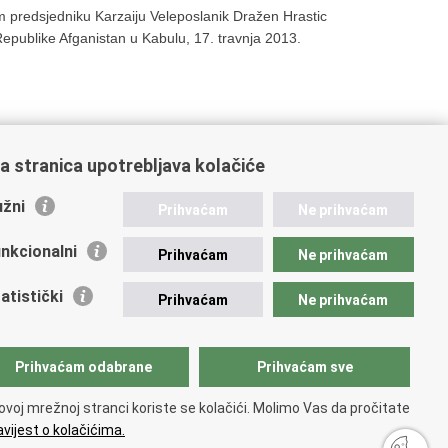
m predsjedniku Karzaiju Veleposlanik Dražen Hrastic
epublike Afganistan u Kabulu, 17. travnja 2013.
a stranica upotrebljava kolačiće
10
Sljedeća »
»»
žni
Prihvaćam
Ne prihvaćam
nkcionalni
Prihvaćam
Ne prihvaćam
atistički
Prihvaćam
Ne prihvaćam
Prihvaćam odabrane
Prihvaćam sve
ovoj mrežnoj stranci koriste se kolačići. Molimo Vas da pročitate
vijest o kolačićima.