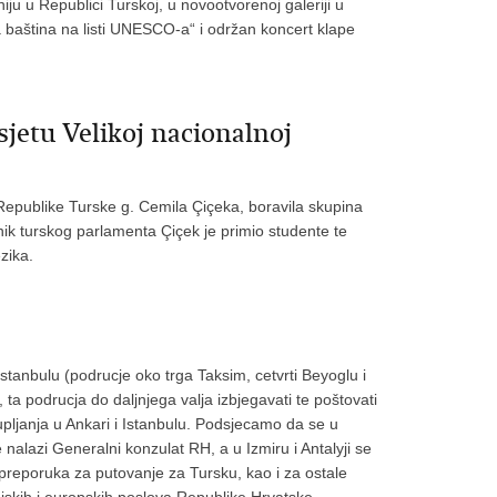
ju u Republici Turskoj, u novootvorenoj galeriji u
 baština na listi UNESCO-a“ i održan koncert klape
sjetu Velikoj nacionalnoj
Republike Turske g. Cemila Çiçeka, boravila skupina
nik turskog parlamenta Çiçek je primio studente te
zika.
tanbulu (podrucje oko trga Taksim, cetvrti Beyoglu i
), ta podrucja do daljnjega valja izbjegavati te poštovati
upljanja u Ankari i Istanbulu. Podsjecamo da se u
nalazi Generalni konzulat RH, a u Izmiru i Antalyji se
reporuka za putovanje za Tursku, kao i za ostale