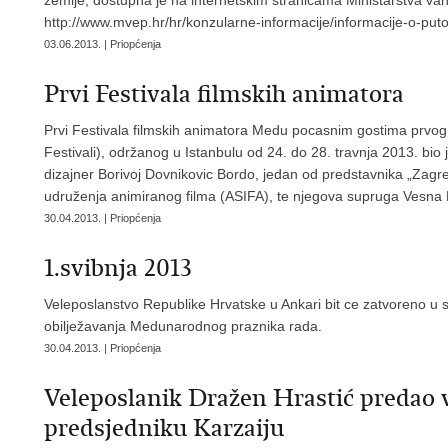
zemlje, dostupna je na internetskim stranicama Ministarstva van
http://www.mvep.hr/hr/konzularne-informacije/informacije-o-put
03.06.2013. | Priopćenja
Prvi Festivala filmskih animatora
Prvi Festivala filmskih animatora Medu pocasnim gostima prvog 
Festivali), održanog u Istanbulu od 24. do 28. travnja 2013. bio je
dizajner Borivoj Dovnikovic Bordo, jedan od predstavnika „Zagr
udruženja animiranog filma (ASIFA), te njegova supruga Vesna D
30.04.2013. | Priopćenja
1.svibnja 2013
Veleposlanstvo Republike Hrvatske u Ankari bit ce zatvoreno u 
obilježavanja Medunarodnog praznika rada.
30.04.2013. | Priopćenja
Veleposlanik Dražen Hrastić predao 
predsjedniku Karzaiju