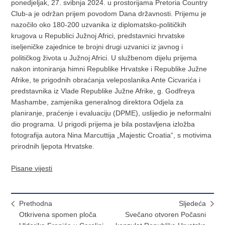
ponedjeljak, 27. svibnja 2024. u prostorijama Pretoria Country
Club-a je održan prijem povodom Dana državnosti. Prijemu je
nazočilo oko 180-200 uzvanika iz diplomatsko-političkih
krugova u Republici Južnoj Africi, predstavnici hrvatske
iseljeničke zajednice te brojni drugi uzvanici iz javnog i
političkog života u Južnoj Africi. U službenom dijelu prijema
nakon intoniranja himni Republike Hrvatske i Republike Južne
Afrike, te prigodnih obraćanja veleposlanika Ante Cicvarića i
predstavnika iz Vlade Republike Južne Afrike, g. Godfreya
Mashambe, zamjenika generalnog direktora Odjela za
planiranje, praćenje i evaluaciju (DPME), uslijedio je neformalni
dio programa. U prigodi prijema je bila postavljena izložba
fotografija autora Nina Marcuttija „Majestic Croatia“, s motivima
prirodnih ljepota Hrvatske.
Pisane vijesti
Prethodna
Sljedeća
Otkrivena spomen ploča
Svečano otvoren Počasni