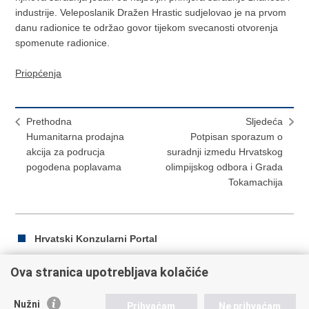
industrije. Veleposlanik Dražen Hrastic sudjelovao je na prvom
danu radionice te održao govor tijekom svecanosti otvorenja
spomenute radionice.
Priopćenja
Prethodna
Sljedeća
Humanitarna prodajna
Potpisan sporazum o
akcija za podrucja
suradnji izmedu Hrvatskog
pogodena poplavama
olimpijskog odbora i Grada
Tokamachija
Hrvatski Konzularni Portal
Ova stranica upotrebljava kolačiće
Ispiši
Podijeli
Podijeli
Nužni
Prihvaćam
Ne prihvaćam