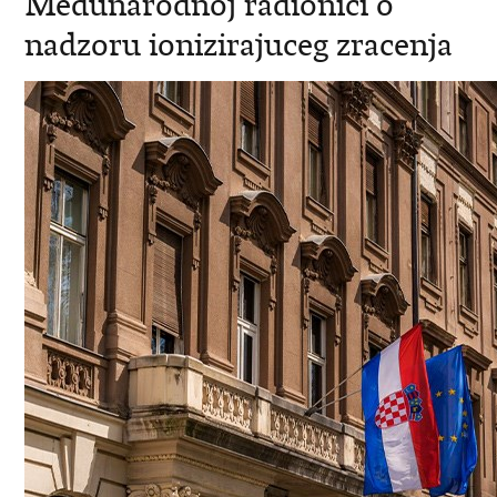
Medunarodnoj radionici o
nadzoru ionizirajuceg zracenja