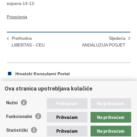
espana-14-12-
Priopćenja
Prethodna
Sljedeća
LIBERTAS - CEU
ANDALUZIJA POSJET
Hrvatski Konzularni Portal
Ova stranica upotrebljava kolačiće
Ispiši
Podijeli
Podijeli
Nužni
Prihvaćam
Ne prihvaćam
stranicu
na
na
Republika Hrvatska
Facebooku
Twitteru
Funkcionalni
Prihvaćam
Ne prihvaćam
Ministarstvo vanjskih i europskih poslova
Statistički
Prihvaćam
Ne prihvaćam
Trg N.Š. Zrinskog 7-8, 10000 Zagreb