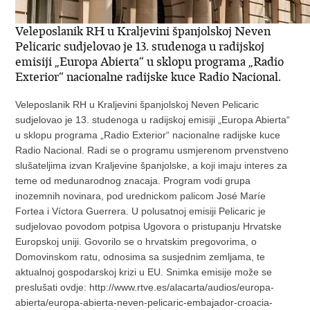
Veleposlanik RH u Kraljevini španjolskoj Neven
Pelicaric sudjelovao je 13. studenoga u radijskoj
emisiji „Europa Abierta“ u sklopu programa „Radio
Exterior“ nacionalne radijske kuce Radio Nacional.
Veleposlanik RH u Kraljevini španjolskoj Neven Pelicaric
sudjelovao je 13. studenoga u radijskoj emisiji „Europa Abierta“
u sklopu programa „Radio Exterior“ nacionalne radijske kuce
Radio Nacional. Radi se o programu usmjerenom prvenstveno
slušateljima izvan Kraljevine španjolske, a koji imaju interes za
teme od medunarodnog znacaja. Program vodi grupa
inozemnih novinara, pod urednickom palicom José Maríe
Fortea i Víctora Guerrera. U polusatnoj emisiji Pelicaric je
sudjelovao povodom potpisa Ugovora o pristupanju Hrvatske
Europskoj uniji. Govorilo se o hrvatskim pregovorima, o
Domovinskom ratu, odnosima sa susjednim zemljama, te
aktualnoj gospodarskoj krizi u EU. Snimka emisije može se
preslušati ovdje: http://www.rtve.es/alacarta/audios/europa-
abierta/europa-abierta-neven-pelicaric-embajador-croacia-