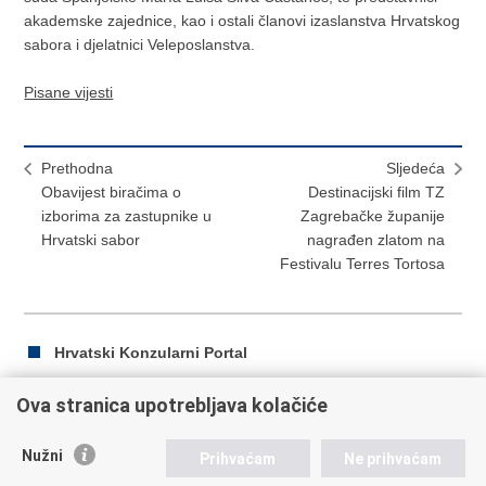
akademske zajednice, kao i ostali članovi izaslanstva Hrvatskog
sabora i djelatnici Veleposlanstva.
Pisane vijesti
Prethodna
Sljedeća
Obavijest biračima o
Destinacijski film TZ
izborima za zastupnike u
Zagrebačke županije
Hrvatski sabor
nagrađen zlatom na
Festivalu Terres Tortosa
Hrvatski Konzularni Portal
Ova stranica upotrebljava kolačiće
Ispiši
Podijeli
Podijeli
Nužni
Prihvaćam
Ne prihvaćam
stranicu
na
na