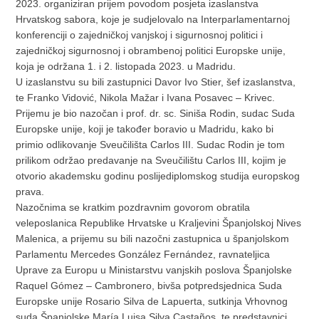
2023. organiziran prijem povodom posjeta izaslanstva
Hrvatskog sabora, koje je sudjelovalo na Interparlamentarnoj
konferenciji o zajedničkoj vanjskoj i sigurnosnoj politici i
zajedničkoj sigurnosnoj i obrambenoj politici Europske unije,
koja je održana 1. i 2. listopada 2023. u Madridu.
U izaslanstvu su bili zastupnici Davor Ivo Stier, šef izaslanstva,
te Franko Vidović, Nikola Mažar i Ivana Posavec – Krivec.
Prijemu je bio nazočan i prof. dr. sc. Siniša Rodin, sudac Suda
Europske unije, koji je također boravio u Madridu, kako bi
primio odlikovanje Sveučilišta Carlos III. Sudac Rodin je tom
prilikom održao predavanje na Sveučilištu Carlos III, kojim je
otvorio akademsku godinu poslijediplomskog studija europskog
prava.
Nazočnima se kratkim pozdravnim govorom obratila
veleposlanica Republike Hrvatske u Kraljevini Španjolskoj Nives
Malenica, a prijemu su bili nazočni zastupnica u španjolskom
Parlamentu Mercedes González Fernández, ravnateljica
Uprave za Europu u Ministarstvu vanjskih poslova Španjolske
Raquel Gómez – Cambronero, bivša potpredsjednica Suda
Europske unije Rosario Silva de Lapuerta, sutkinja Vrhovnog
suda Španjolske María Luisa Silva Castaños, te predstavnici