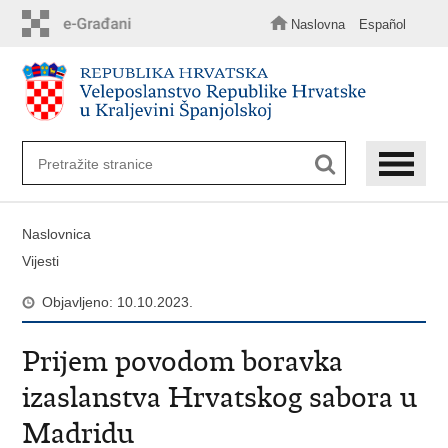
Preskoči
na
Naslovna
Español
glavni
sadržaj
Naslovnica
Vijesti
Objavljeno: 10.10.2023.
Prijem povodom boravka
izaslanstva Hrvatskog sabora u
Madridu