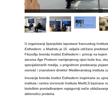
U organizaciji španjolske ispostave francuskog Institu
Esthederm
, u Madridu je 15. veljače održano predst
Filozofiju brenda
Institut Esthederm
i princip na kojem
seruma
Age Proteom
namijenjenog njezi kože lica, oku
specijaliziranih medija, u prigodnom predavanju pojasni
osnivač i znanstveni direktor Mediteranskog instituta z
Inovacije brenda
Institut Esthederm
inspirirane su upr
instituta i centra izvrsnosti Instituta MedILS bazirane 
biološkim pomlađivanjem najsigurniji način ublažavanj
aktivnošću proteina.