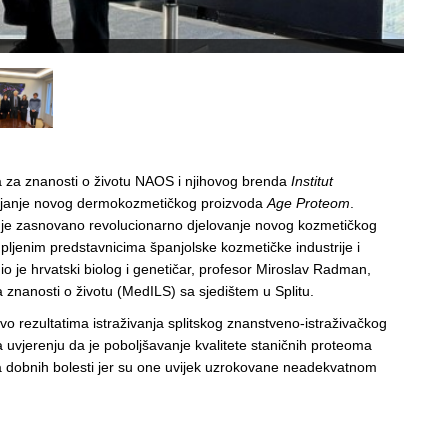
ta za znanosti o životu NAOS i njihovog brenda
Institut
avljanje novog dermokozmetičkog proizvoda
Age Proteom
.
 je zasnovano revolucionarno djelovanje novog kozmetičkog
pljenim predstavnicima španjolske kozmetičke industrije i
o je hrvatski biolog i genetičar, profesor Miroslav Radman,
a znanosti o životu (MedILS) sa sjedištem u Splitu.
avo rezultatima istraživanja splitskog znanstveno-istraživačkog
na uvjerenju da je poboljšavanje kvalitete staničnih proteoma
a dobnih bolesti jer su one uvijek uzrokovane neadekvatnom