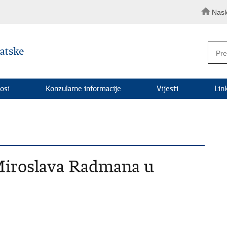
Nasl
osi
Konzularne informacije
Vijesti
Lin
Miroslava Radmana u