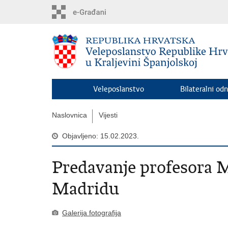
Preskoči
na
glavni
sadržaj
Veleposlanstvo
Bilateralni odn
Naslovnica
Vijesti
Objavljeno: 15.02.2023.
Predavanje profesora 
Madridu
Galerija fotografija