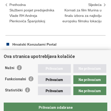
Prethodna
Sljedeća
Službeni posjet predsjednika
Kornati za film Murina u
Vlade RH Andreja
finalu izbora za najbolju
Plenkovića Španjolskoj
europsku filmsku lokaciju
Hrvatski Konzularni Portal
Ova stranica upotrebljava kolačiće
Ispiši
Podijeli
Podijeli
Nužni
Prihvaćam
Ne prihvaćam
stranicu
na
na
Republika Hrvatska
Facebooku
Twitteru
Funkcionalni
Prihvaćam
Ne prihvaćam
Ministarstvo vanjskih i europskih poslova
Statistički
Prihvaćam
Ne prihvaćam
Trg N.Š. Zrinskog 7-8, 10000 Zagreb
tel.:
+385 (0)1 4569 964
fax: +385 (0)1 4551 795, +385 (0)1 4920 149
Prihvaćam odabrane
E-adresa:
ministarstvo@mvep.hr