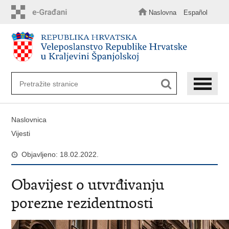
Preskoči
na
Naslovna
Español
glavni
sadržaj
Naslovnica
Vijesti
Objavljeno: 18.02.2022.
Obavijest o utvrđivanju
porezne rezidentnosti