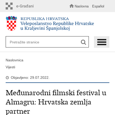
Preskoči
na
Naslovna
Español
glavni
sadržaj
Naslovnica
Vijesti
Objavljeno: 29.07.2022.
Međunarodni filmski festival u
Almagru: Hrvatska zemlja
partner