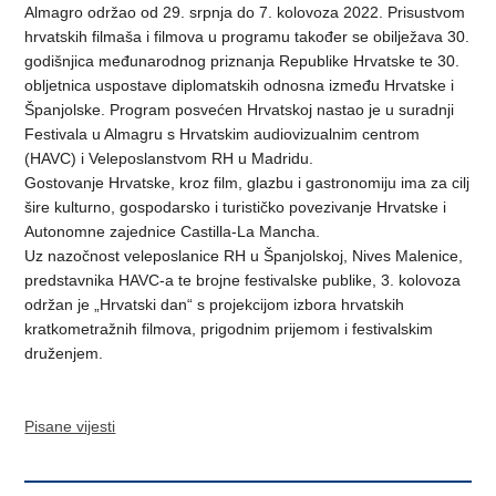
Almagro održao od 29. srpnja do 7. kolovoza 2022. Prisustvom
hrvatskih filmaša i filmova u programu također se obilježava 30.
godišnjica međunarodnog priznanja Republike Hrvatske te 30.
obljetnica uspostave diplomatskih odnosna između Hrvatske i
Španjolske. Program posvećen Hrvatskoj nastao je u suradnji
Festivala u Almagru s Hrvatskim audiovizualnim centrom
(HAVC) i Veleposlanstvom RH u Madridu.
Gostovanje Hrvatske, kroz film, glazbu i gastronomiju ima za cilj
šire kulturno, gospodarsko i turističko povezivanje Hrvatske i
Autonomne zajednice Castilla-La Mancha.
Uz nazočnost veleposlanice RH u Španjolskoj, Nives Malenice,
predstavnika HAVC-a te brojne festivalske publike, 3. kolovoza
održan je „Hrvatski dan“ s projekcijom izbora hrvatskih
kratkometražnih filmova, prigodnim prijemom i festivalskim
druženjem.
Pisane vijesti