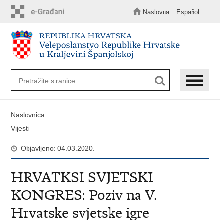
Preskoči
na
Naslovna
Español
glavni
sadržaj
Naslovnica
Vijesti
Objavljeno: 04.03.2020.
HRVATKSI SVJETSKI
KONGRES: Poziv na V.
Hrvatske svjetske igre