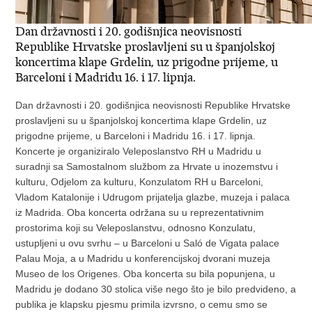
Dan državnosti i 20. godišnjica neovisnosti
Republike Hrvatske proslavljeni su u španjolskoj
koncertima klape Grdelin, uz prigodne prijeme, u
Barceloni i Madridu 16. i 17. lipnja.
Dan državnosti i 20. godišnjica neovisnosti Republike Hrvatske
proslavljeni su u španjolskoj koncertima klape Grdelin, uz
prigodne prijeme, u Barceloni i Madridu 16. i 17. lipnja.
Koncerte je organiziralo Veleposlanstvo RH u Madridu u
suradnji sa Samostalnom službom za Hrvate u inozemstvu i
kulturu, Odjelom za kulturu, Konzulatom RH u Barceloni,
Vladom Katalonije i Udrugom prijatelja glazbe, muzeja i palaca
iz Madrida. Oba koncerta održana su u reprezentativnim
prostorima koji su Veleposlanstvu, odnosno Konzulatu,
ustupljeni u ovu svrhu – u Barceloni u Saló de Vigata palace
Palau Moja, a u Madridu u konferencijskoj dvorani muzeja
Museo de los Origenes. Oba koncerta su bila popunjena, u
Madridu je dodano 30 stolica više nego što je bilo predvideno, a
publika je klapsku pjesmu primila izvrsno, o cemu smo se