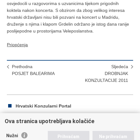
osvjedocili u razgovorima s uzvanicima tijekom prigodnih
koktela nakon koncerta. S obzirom da zbog velikog interesa
hrvatski državljani nisu bili pozvani na koncert u Madridu,
druženje s njima i klapom Grdelin održano je istog dana ranije
poslijepodne u prostorijama Veleposlanstva.
Priopćenja
Prethodna
Sljedeća
POSJET BALEARIMA
DROBNJAK
KONZULTACIJE 2011
Hrvatski Konzularni Portal
Ova stranica upotrebljava kolačiće
Ispiši
Podijeli
Podijeli
Nužni
Prihvaćam
Ne prihvaćam