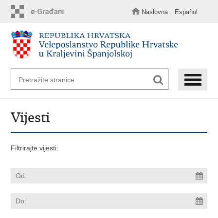
Preskoči
na
Naslovna
Español
glavni
sadržaj
Vijesti
Filtrirajte vijesti: