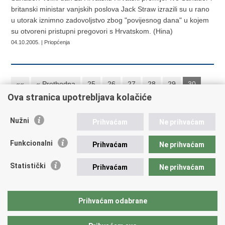
britanski ministar vanjskih poslova Jack Straw izrazili su u rano
u utorak iznimno zadovoljstvo zbog "povijesnog dana" u kojem
su otvoreni pristupni pregovori s Hrvatskom. (Hina)
04.10.2005. | Priopćenja
««
« Prethodna
25
26
27
28
29
30
Ova stranica upotrebljava kolačiće
Sljedeća »
Nužni
Prihvaćam
Ne prihvaćam
Republika Hrvatska
Funkcionalni
Prihvaćam
Ne prihvaćam
Ministarstvo vanjskih i europskih poslova
Statistički
Prihvaćam
Ne prihvaćam
Trg N.Š. Zrinskog 7-8, 10000 Zagreb
tel.:
+385 (0)1 4569 964
fax: +385 (0)1 4551 795, +385 (0)1 4920 149
Prihvaćam odabrane
E-adresa:
ministarstvo@mvep.hr