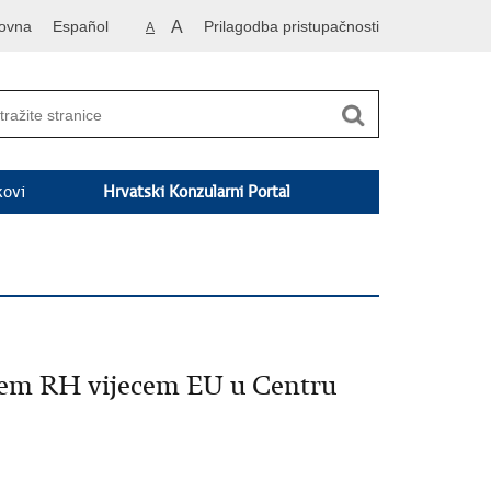
ovna
Español
A
Prilagodba pristupačnosti
A
kovi
Hrvatski Konzularni Portal
njem RH vijecem EU u Centru