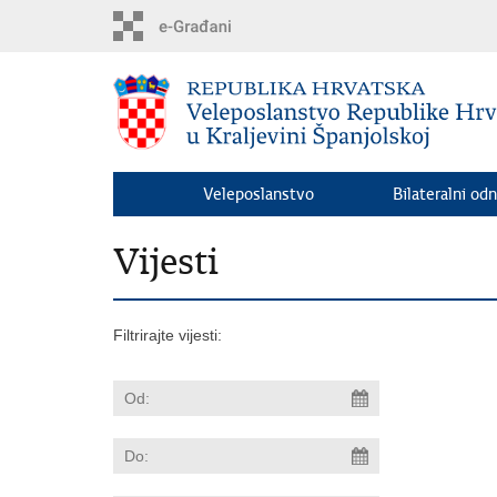
Preskoči
na
glavni
sadržaj
Veleposlanstvo
Bilateralni odn
Vijesti
Filtrirajte vijesti: