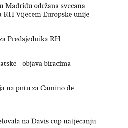
 u Madridu održana svecana
a RH Vijecem Europske unije
 za Predsjednika RH
atske - objava biracima
nja na putu za Camino de
elovala na Davis cup natjecanju