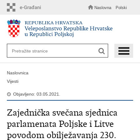
Preskoči
na
Naslovna
Polski
glavni
sadržaj
Naslovnica
Vijesti
Objavljeno: 03.05.2021.
Zajednička svečana sjednica
parlamenata Poljske i Litve
povodom obilježavanja 230.