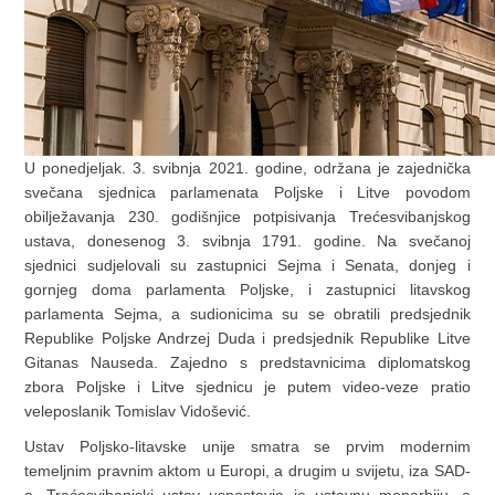
U ponedjeljak. 3. svibnja 2021. godine, održana je zajednička
svečana sjednica parlamenata Poljske i Litve povodom
obilježavanja 230. godišnjice potpisivanja Trećesvibanjskog
ustava, donesenog 3. svibnja 1791. godine. Na svečanoj
sjednici sudjelovali su zastupnici Sejma i Senata, donjeg i
gornjeg doma parlamenta Poljske, i zastupnici litavskog
parlamenta Sejma, a sudionicima su se obratili predsjednik
Republike Poljske Andrzej Duda i predsjednik Republike Litve
Gitanas Nauseda. Zajedno s predstavnicima diplomatskog
zbora Poljske i Litve sjednicu je putem video-veze pratio
veleposlanik Tomislav Vidošević.
Ustav Poljsko-litavske unije smatra se prvim modernim
temeljnim pravnim aktom u Europi, a drugim u svijetu, iza SAD-