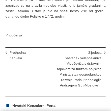
a. Trećesvibanjski ustav uspostavio je ustavnu monarhiju, a
zasnivao se na pravilu trodiobe vlasti, te je jamčio građanima
zaštitu zakona. Ustav je bio na snazi nešto više od godinu
dana, do diobe Poljske u 1772. godini.
Priopćenja
Prethodna
Sljedeća
Zahvala
Sastanak veleposlanika
Vidoševića s državnim
tajnikom za turizam poljskog
Ministarstva gospodarskog
razvoja, rada i tehnologije
Andrzejem Gut-Mostowym
Hrvatski Konzularni Portal