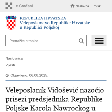
Preskoči
na
Naslovna
Polski
glavni
sadržaj
Naslovnica
Vijesti
Objavljeno: 06.08.2025.
Veleposlanik Vidošević nazočio
prisezi predsjednika Republike
Poljske Karola Nawrockog u