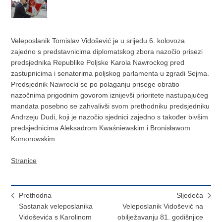
Veleposlanik Tomislav Vidošević je u srijedu 6. kolovoza
zajedno s predstavnicima diplomatskog zbora nazočio prisezi
predsjednika Republike Poljske Karola Nawrockog pred
zastupnicima i senatorima poljskog parlamenta u zgradi Sejma.
Predsjednik Nawrocki se po polaganju prisege obratio
nazočnima prigodnim govorom iznijevši prioritete nastupajućeg
mandata posebno se zahvalivši svom prethodniku predsjedniku
Andrzeju Dudi, koji je nazočio sjednici zajedno s također bivšim
predsjednicima Aleksadrom Kwaśniewskim i Bronisławom
Komorowskim.
Stranice
Prethodna
Sljedeća
Sastanak veleposlanika
Veleposlanik Vidošević na
Vidoševića s Karolinom
obilježavanju 81. godišnjice