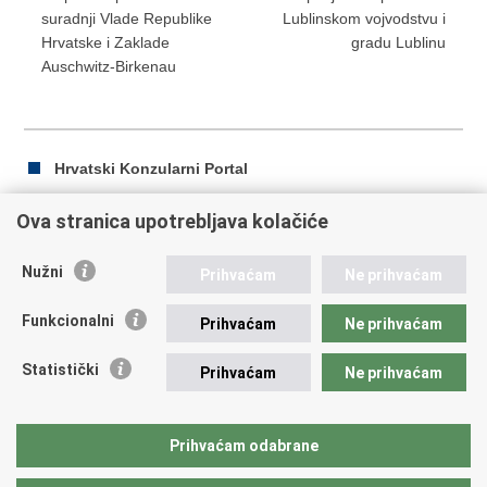
suradnji Vlade Republike
Lublinskom vojvodstvu i
Hrvatske i Zaklade
gradu Lublinu
Auschwitz-Birkenau
Hrvatski Konzularni Portal
Ova stranica upotrebljava kolačiće
Ispiši
Podijeli
Podijeli
Nužni
Prihvaćam
Ne prihvaćam
stranicu
na
na
Republika Hrvatska
Facebooku
Twitteru
Funkcionalni
Prihvaćam
Ne prihvaćam
Ministarstvo vanjskih i europskih poslova
Statistički
Prihvaćam
Ne prihvaćam
Trg N.Š. Zrinskog 7-8, 10000 Zagreb
tel.:
+385 (0)1 4569 964
fax: +385 (0)1 4551 795, +385 (0)1 4920 149
Prihvaćam odabrane
E-adresa:
ministarstvo@mvep.hr