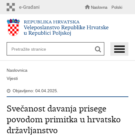
Preskoči
na
Naslovna
Polski
glavni
sadržaj
Naslovnica
Vijesti
Objavljeno: 04.04.2025.
Svečanost davanja prisege
povodom primitka u hrvatsko
državljanstvo