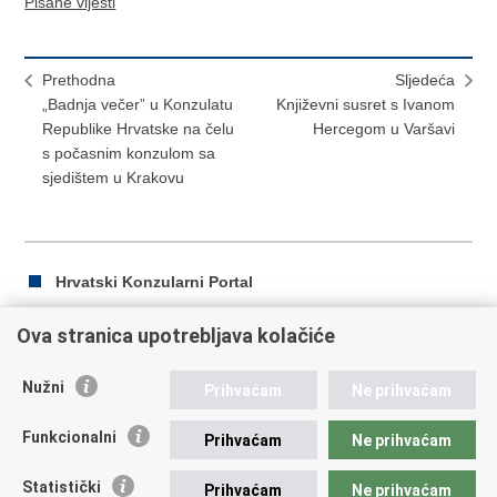
Pisane vijesti
Prethodna
Sljedeća
„Badnja večer” u Konzulatu
Književni susret s Ivanom
Republike Hrvatske na čelu
Hercegom u Varšavi
s počasnim konzulom sa
sjedištem u Krakovu
Hrvatski Konzularni Portal
Ova stranica upotrebljava kolačiće
Ispiši
Podijeli
Podijeli
Nužni
Prihvaćam
Ne prihvaćam
stranicu
na
na
Republika Hrvatska
Facebooku
Twitteru
Funkcionalni
Prihvaćam
Ne prihvaćam
Ministarstvo vanjskih i europskih poslova
Statistički
Prihvaćam
Ne prihvaćam
Trg N.Š. Zrinskog 7-8, 10000 Zagreb