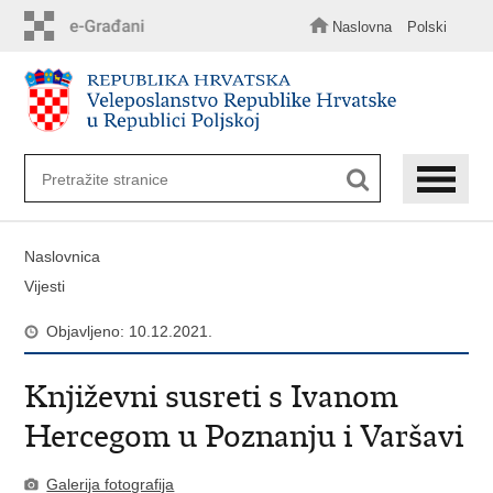
Preskoči
na
Naslovna
Polski
glavni
sadržaj
Naslovnica
Vijesti
Objavljeno: 10.12.2021.
Književni susreti s Ivanom
Hercegom u Poznanju i Varšavi
Galerija fotografija