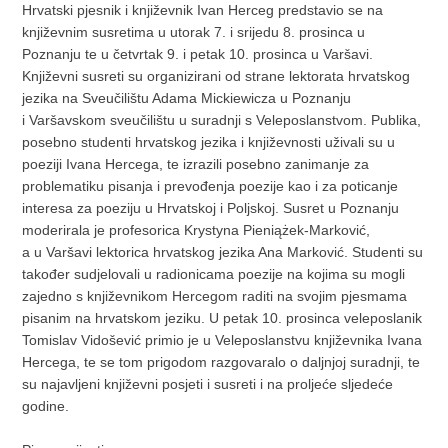
Hrvatski pjesnik i književnik Ivan Herceg predstavio se na
književnim susretima u utorak 7. i srijedu 8. prosinca u
Poznanju te u četvrtak 9. i petak 10. prosinca u Varšavi.
Književni susreti su organizirani od strane lektorata hrvatskog
jezika na Sveučilištu Adama Mickiewicza u Poznanju
i Varšavskom sveučilištu u suradnji s Veleposlanstvom. Publika,
posebno studenti hrvatskog jezika i književnosti uživali su u
poeziji Ivana Hercega, te izrazili posebno zanimanje za
problematiku pisanja i prevođenja poezije kao i za poticanje
interesa za poeziju u Hrvatskoj i Poljskoj. Susret u Poznanju
moderirala je profesorica Krystyna Pieniążek-Marković,
a u Varšavi lektorica hrvatskog jezika Ana Marković. Studenti su
također sudjelovali u radionicama poezije na kojima su mogli
zajedno s književnikom Hercegom raditi na svojim pjesmama
pisanim na hrvatskom jeziku. U petak 10. prosinca veleposlanik
Tomislav Vidošević primio je u Veleposlanstvu književnika Ivana
Hercega, te se tom prigodom razgovaralo o daljnjoj suradnji, te
su najavljeni književni posjeti i susreti i na proljeće sljedeće
godine.