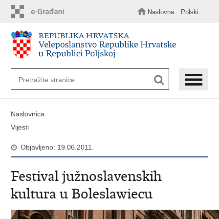
Preskoči
na
Naslovna
Polski
glavni
sadržaj
Naslovnica
Vijesti
Objavljeno: 19.06.2011.
Festival južnoslavenskih
kultura u Boleslawiecu