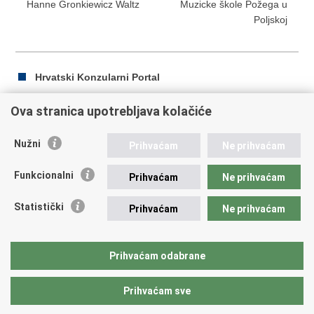
Hanne Gronkiewicz Waltz
Muzicke škole Požega u
Poljskoj
Hrvatski Konzularni Portal
Ova stranica upotrebljava kolačiće
Ispiši
Podijeli
Podijeli
Nužni
Prihvaćam
Ne prihvaćam
stranicu
na
na
Republika Hrvatska
Facebooku
Twitteru
Funkcionalni
Prihvaćam
Ne prihvaćam
Ministarstvo vanjskih i europskih poslova
Statistički
Prihvaćam
Ne prihvaćam
Trg N.Š. Zrinskog 7-8, 10000 Zagreb
tel.:
+385 (0)1 4569 964
fax: +385 (0)1 4551 795, +385 (0)1 4920 149
Prihvaćam odabrane
E-adresa:
ministarstvo@mvep.hr
Prihvaćam sve
Povratak na vrh