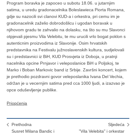
Program boravka je zapoceo u subotu 18.06. u jutarnjim
satima, u uredu gradonacelnika Boleslawieca Piorta Romana,
gdje su nazocili svi clanovi KUD-a i orkestra, pri cemu im je
gradonacelnik zaželio dobrodošlicu i ugodan boravak u
njihovom gradu te zahvalio na dolasku, na što su mu Slavonci
otpjevali pjesmu Vila Velebitu, te mu urucili vrlo bogat poklon s
autenticnim proizvodima iz Slavonije. Osim hrvatskih
predstavnika na Festivalu južnoslavenskih kultura, sudjelovali
su i predstavnici iz BiH, KUD Prosvjeta iz Doboja, u pratnji
nacelnika opcine Prnjavor i veleposlanice BiH u Poljskoj, te
Marko i Boban Markovic band iz Srbije. Završni koncert, kojem
je prethodio pozdravni govor veleposlanika Ivana Del Vechia,
održan je u vecernjim satima pred cca 1000 ljudi, a izazvao je
opce oduševljenje publike.
Priopćenja
Prethodna
Sljedeća
Susret Milana Bandic i
"Vila Velebita" i orkestar