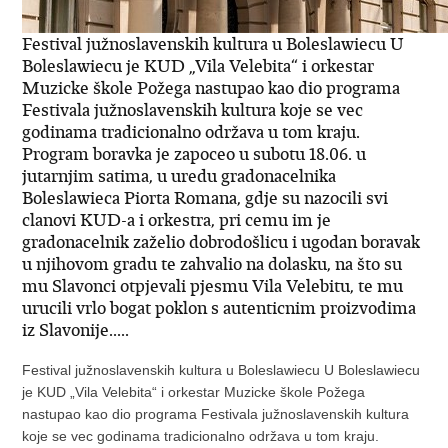
Festival južnoslavenskih kultura u Boleslawiecu U
Boleslawiecu je KUD „Vila Velebita“ i orkestar
Muzicke škole Požega nastupao kao dio programa
Festivala južnoslavenskih kultura koje se vec
godinama tradicionalno održava u tom kraju.
Program boravka je zapoceo u subotu 18.06. u
jutarnjim satima, u uredu gradonacelnika
Boleslawieca Piorta Romana, gdje su nazocili svi
clanovi KUD-a i orkestra, pri cemu im je
gradonacelnik zaželio dobrodošlicu i ugodan boravak
u njihovom gradu te zahvalio na dolasku, na što su
mu Slavonci otpjevali pjesmu Vila Velebitu, te mu
urucili vrlo bogat poklon s autenticnim proizvodima
iz Slavonije.....
Festival južnoslavenskih kultura u Boleslawiecu U Boleslawiecu
je KUD „Vila Velebita“ i orkestar Muzicke škole Požega
nastupao kao dio programa Festivala južnoslavenskih kultura
koje se vec godinama tradicionalno održava u tom kraju.