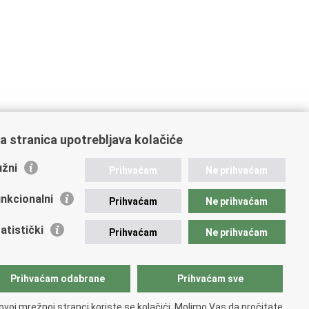
a stranica upotrebljava kolačiće
žni
Prihvaćam
Ne prihvaćam
nkcionalni
Prihvaćam
Ne prihvaćam
atistički
Prihvaćam
Ne prihvaćam
Prihvaćam odabrane
Prihvaćam sve
ovoj mrežnoj stranci koriste se kolačići. Molimo Vas da pročitate