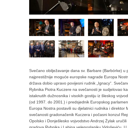
Svečano obilježavanje dana sv. Barbare (Barbórke) u 
najprestižnije moguće europske nagrade Europa Nostra k
država dobio upravo povijesni rudnik „Ignacy“. Svečan
Rybnika Piotra Kuczere na svečanosti je sudjelovao ka
istaknutih dužnosnika i visokih gostiju iz šleskog vojv
(od 1997. do 2001.) i predsjednik Europskog parlame
Europa Nostra postavili su djelatnici rudnika i direkt
svečanosti gradonačenik Kuczera i počasni konzul Rep
Opolsko i Donješlesko vojvodstvo Andrzej Żylak uručil
gradova Rybnika i Labina veleposlaniku Vidoševiću. U 