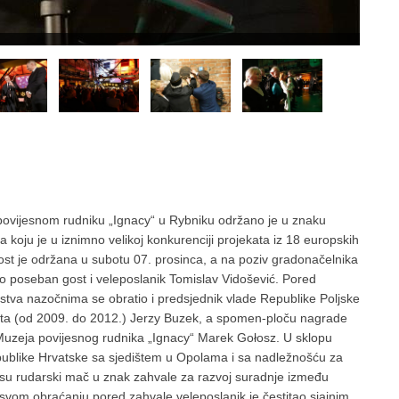
povijesnom rudniku „Ignacy“ u Rybniku održano je u znaku
oju je u iznimno velikoj konkurenciji projekata iz 18 europskih
ost je održana u subotu 07. prosinca, a na poziv gradonačelnika
o poseban gost i veleposlanik Tomislav Vidošević. Pored
odstva nazočnima se obratio i predsjednik vlade Republike Poljske
nta (od 2009. do 2012.) Jerzy Buzek, a spomen-ploču nagrade
or Muzeja povijesnog rudnika „Ignacy“ Marek Gołosz. U sklopu
ublike Hrvatske sa sjedištem u Opolama i sa nadležnošću za
i su rudarski mač u znak zahvale za razvoj suradnje između
svom obraćanju pored zahvale veleposlanik je čestitao sjajnim