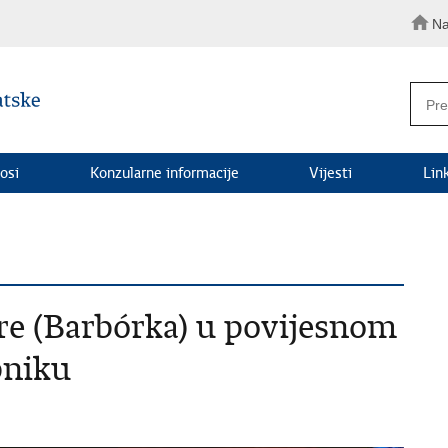
Na
osi
Konzularne informacije
Vijesti
Lin
re (Barbórka) u povijesnom
bniku