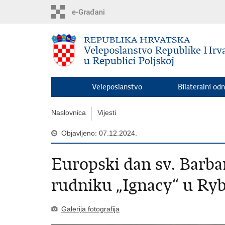
Preskoči
na
glavni
sadržaj
Veleposlanstvo
Bilateralni odn
Naslovnica
Vijesti
Objavljeno: 07.12.2024.
Europski dan sv. Barba
rudniku „Ignacy“ u Ry
Galerija fotografija