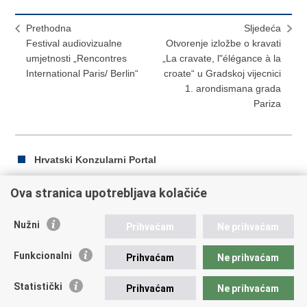
Prethodna
Sljedeća
Festival audiovizualne
Otvorenje izložbe o kravati
umjetnosti „Rencontres
„La cravate, l"élégance à la
International Paris/ Berlin“
croate“ u Gradskoj vijecnici
1. arondismana grada
Pariza
Hrvatski Konzularni Portal
Ova stranica upotrebljava kolačiće
Ispiši
Podijeli
Podijeli
Nužni
Prihvaćam
Ne prihvaćam
stranicu
na
na
Republika Hrvatska
Facebooku
Twitteru
Funkcionalni
Prihvaćam
Ne prihvaćam
Ministarstvo vanjskih i europskih poslova
Statistički
Prihvaćam
Ne prihvaćam
Trg N.Š. Zrinskog 7-8, 10000 Zagreb
tel.:
+385 (0)1 4569 964