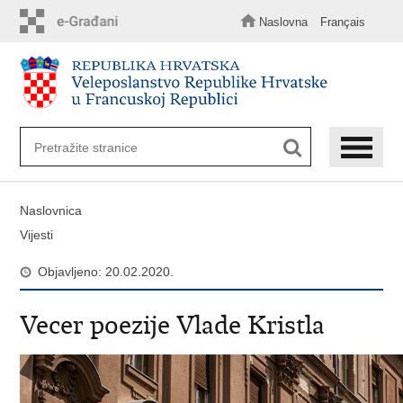
Preskoči
na
Naslovna
Français
glavni
sadržaj
Naslovnica
Vijesti
Objavljeno: 20.02.2020.
Vecer poezije Vlade Kristla