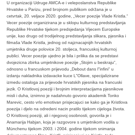
U organizaciji Udruge AMCA-e i veleposlanstva Republike
Hrvatske u Parizu, pred brojnom publikom održana je u
cetvrtak, 20. veljace 2020. godine, „Vecer poezije Vlade Kristla.“
Vecer poezije organizirana je u sklopu kulturnog predstavljanja
Republike Hrvatske tijekom predsjedanja Vijecem Europske
unije, kao drugo od trodijelnog predstavljanja slikara, pjesnika i
filmaša Vlade Kristla, jednog od najznacajnijih hrvatskih
umjetnika druge polovice 20. stoljeca, francuskoj kulturnoj
publici. Vecer poezije ujedno je bila i prilika da se predstavi
dvojezicna zbirka umjetnikove poezije „Stojim u beskraju“,
odnosno u francuskom prijevodu „Debout dans l"infini“ u
izdanju nakladnika izdavacke kuce L"Ollave, specijalizirane
izmedu ostaloga za prijevode hrvatskih pjesnika na francuski
jezik. O Kristlovoj poeziji i brojnim interpretacijama pjesnikove
misli i duha, iznimno je nadahnuto govorio akademik Tonko
Marevic, cesto vrlo emotivan prisjecajuci se kako ga je Kristlova
poezija i djelo na odredeni nacin pratilo tijekom cijeloga života.
O Kristlovoj poeziji, ali i njegovoj osobnosti, govorila je i
Anamarija Habjan, koja je razgovore s umjetnikom vodila u
Münchenu tijekom 2003. i 2004. godine tijekom snimanja