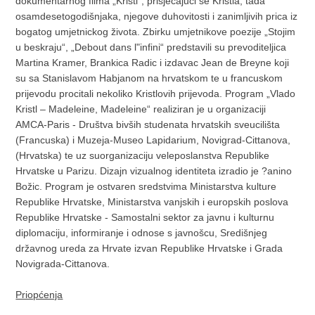
dokumentarnog filma „Kristl“, prisjecajuci se Kristla, tada
osamdesetogodišnjaka, njegove duhovitosti i zanimljivih prica iz
bogatog umjetnickog života. Zbirku umjetnikove poezije „Stojim
u beskraju“, „Debout dans l"infini“ predstavili su prevoditeljica
Martina Kramer, Brankica Radic i izdavac Jean de Breyne koji
su sa Stanislavom Habjanom na hrvatskom te u francuskom
prijevodu procitali nekoliko Kristlovih prijevoda. Program „Vlado
Kristl – Madeleine, Madeleine“ realiziran je u organizaciji
AMCA-Paris - Društva bivših studenata hrvatskih sveucilišta
(Francuska) i Muzeja-Museo Lapidarium, Novigrad-Cittanova,
(Hrvatska) te uz suorganizaciju veleposlanstva Republike
Hrvatske u Parizu. Dizajn vizualnog identiteta izradio je ?anino
Božic. Program je ostvaren sredstvima Ministarstva kulture
Republike Hrvatske, Ministarstva vanjskih i europskih poslova
Republike Hrvatske - Samostalni sektor za javnu i kulturnu
diplomaciju, informiranje i odnose s javnošcu, Središnjeg
državnog ureda za Hrvate izvan Republike Hrvatske i Grada
Novigrada-Cittanova.
Priopćenja