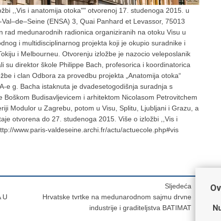
ložbi ,,Vis i anatomija otoka"" otvorenoj 17. studenoga 2015. u
ris-Val–de–Seine (ENSA) 3, Quai Panhard et Levassor, 75013
ežen rad medunarodnih radionica organiziranih na otoku Visu u
og i multidisciplinarnog projekta koji je okupio suradnike i
 Tokiju i Melbourneu. Otvorenju izložbe je nazocio veleposlanik
 su direktor škole Philippe Bach, profesorica i koordinatorica
ložbe i clan Odbora za provedbu projekta „Anatomija otoka“
-e g. Bacha istaknuta je dvadesetogodišnja suradnja s
e Boškom Budisavljevicem i arhitektom Nicolasom Petrovitchem
riji Modulor u Zagrebu, potom u Visu, Splitu, Ljubljani i Grazu, a
staje otvorena do 27. studenoga 2015. Više o izložbi ,,Vis i
ttp://www.paris-valdeseine.archi.fr/actu/actuecole.php#vis
Sljedeća
Ov
 U
Hrvatske tvrtke na medunarodnom sajmu drvne
Nu
industrije i graditeljstva BATIMAT