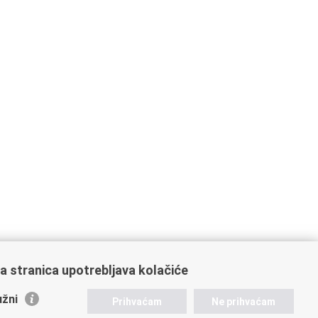
a stranica upotrebljava kolačiće
žni
Prihvaćam
Ne prihvaćam