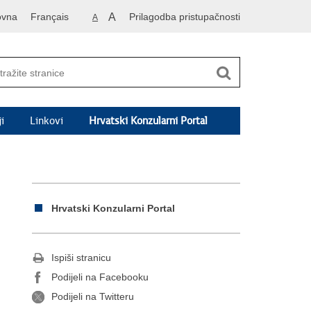
ovna
Français
A
Prilagodba pristupačnosti
A
i
Linkovi
Hrvatski Konzularni Portal
Hrvatski Konzularni Portal
Ispiši stranicu
Podijeli na Facebooku
Podijeli na Twitteru