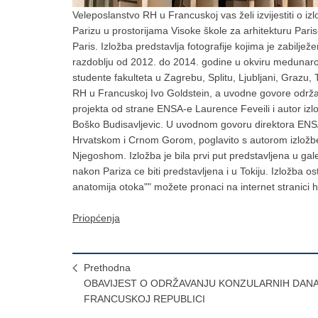
Veleposlanstvo RH u Francuskoj vas želi izvijestiti o iz
Parizu u prostorijama Visoke škole za arhitekturu Pa
Paris. Izložba predstavlja fotografije kojima je zabilj
razdoblju od 2012. do 2014. godine u okviru medunarodn
studente fakulteta u Zagrebu, Splitu, Ljubljani, Grazu,
RH u Francuskoj Ivo Goldstein, a uvodne govore održali
projekta od strane ENSA-e Laurence Feveili i autor iz
Boško Budisavljevic. U uvodnom govoru direktora ENSA
Hrvatskom i Crnom Gorom, poglavito s autorom izložb
Njegoshom. Izložba je bila prvi put predstavljena u gale
nakon Pariza ce biti predstavljena i u Tokiju. Izložba o
anatomija otoka"" možete pronaci na internet stranici h
Priopćenja
Prethodna
OBAVIJEST O ODRŽAVANJU KONZULARNIH DANA
FRANCUSKOJ REPUBLICI