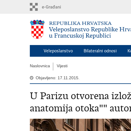
Preskoči
na
glavni
sadržaj
Veleposlanstvo
Bilateralni odnosi
K
Naslovnica
Vijesti
Objavljeno: 17.11.2015.
U Parizu otvorena izložb
anatomija otoka"" auto