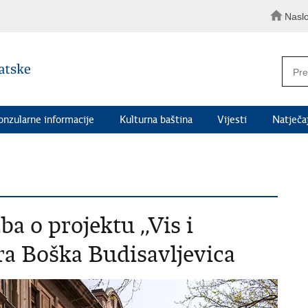
Nasl
onzularne informacije
Kulturna baština
Vijesti
Natječaj
a o projektu ,,Vis i
ra Boška Budisavljevica