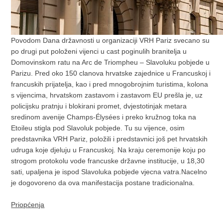
Povodom Dana državnosti u organizaciji VRH Pariz svecano su
po drugi put položeni vijenci u cast poginulih branitelja u
Domovinskom ratu na Arc de Triompheu – Slavoluku pobjede u
Parizu. Pred oko 150 clanova hrvatske zajednice u Francuskoj i
francuskih prijatelja, kao i pred mnogobrojnim turistima, kolona
s vijencima, hrvatskom zastavom i zastavom EU prešla je, uz
policijsku pratnju i blokirani promet, dvjestotinjak metara
sredinom avenije Champs-Élysées i preko kružnog toka na
Etoileu stigla pod Slavoluk pobjede. Tu su vijence, osim
predstavnika VRH Pariz, položili i predstavnici još pet hrvatskih
udruga koje djeluju u Francuskoj. Na kraju ceremonije koju po
strogom protokolu vode francuske državne institucije, u 18,30
sati, upaljena je ispod Slavoluka pobjede vjecna vatra.Nacelno
je dogovoreno da ova manifestacija postane tradicionalna.
Priopćenja