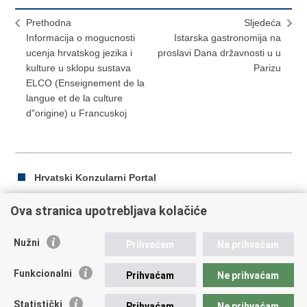
Prethodna
Sljedeća
Informacija o mogucnosti
Istarska gastronomija na
ucenja hrvatskog jezika i
proslavi Dana državnosti u u
kulture u sklopu sustava
Parizu
ELCO (Enseignement de la
langue et de la culture
d"origine) u Francuskoj
Hrvatski Konzularni Portal
Ova stranica upotrebljava kolačiće
Ispiši
Podijeli
Podijeli
Nužni
Prihvaćam
Ne prihvaćam
stranicu
na
na
Republika Hrvatska
Facebooku
Twitteru
Funkcionalni
Prihvaćam
Ne prihvaćam
Ministarstvo vanjskih i europskih poslova
Statistički
Prihvaćam
Ne prihvaćam