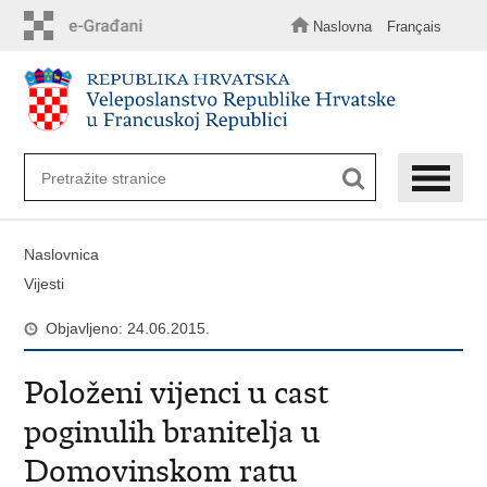
Preskoči
na
Naslovna
Français
glavni
sadržaj
Naslovnica
Vijesti
Objavljeno: 24.06.2015.
Položeni vijenci u cast
poginulih branitelja u
Domovinskom ratu