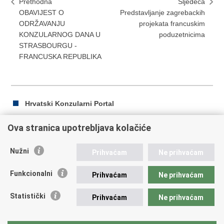
Prethodna
Sljedeća
OBAVIJEST O
Predstavljanje zagrebackih
ODRŽAVANJU
projekata francuskim
KONZULARNOG DANA U
poduzetnicima
STRASBOURGU -
FRANCUSKA REPUBLIKA
Hrvatski Konzularni Portal
Ova stranica upotrebljava kolačiće
Ispiši
Podijeli
Podijeli
Nužni
Prihvaćam
Ne prihvaćam
stranicu
na
na
Republika Hrvatska
Facebooku
Twitteru
Funkcionalni
Prihvaćam
Ne prihvaćam
Ministarstvo vanjskih i europskih poslova
Statistički
Prihvaćam
Ne prihvaćam
Trg N.Š. Zrinskog 7-8, 10000 Zagreb
tel.:
+385 (0)1 4569 964
fax: +385 (0)1 4551 795, +385 (0)1 4920 149