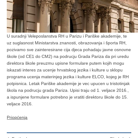
U suradnji Veleposlanstva RH u Parizu i Pariške akademije, te
uz suglasnost Ministarstva znanosti, obrazovanja i športa RH,
pozivamo sve zainteresirane cija djeca pohadaju javne osnovne
škole (od CE1 do CM2) na podrucju Grada Pariza da pri uredu
direktora škole preuzmu upisne formulare putem kojih mogu
iskazati interes za ucenje hrvatskog jezika i kulture u sklopu
programa ucenja materinjeg jezika i kulture ELCO, kojeg je RH
potpisnica. Letak Pariške akademije je vec upucen u tristotinjak
škola na podrucju grada Pariza. Upisi traju od 1. veljace 2016.,
a ispunjene formulare potrebno je vratiti direktoru škole do 15.
veljace 2016.
Priopćenja