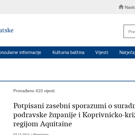
Nasl
onzularne informacije
Kulturna baština
Vijesti
Natječaj
Pronađeno 410 vijesti.
Potpisani zasebni sporazumi o suradn
podravske županije i Koprivnicko-kr
regijom Aquitaine
03.12.2014. | Priopćenja