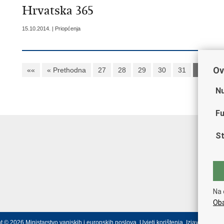
Hrvatska 365
15.10.2014. | Priopćenja
Ov
««
« Prethodna
27
28
29
30
31
32
3
Nu
Fu
St
Na 
Oba
t © 2026 Ministarstvo vanjskih i europskih poslova.
Uvjeti korištenja
.
Izjava o prist