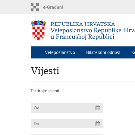
Preskoči
na
glavni
sadržaj
Veleposlanstvo
Bilateralni odnosi
K
Vijesti
Filtrirajte vijesti: