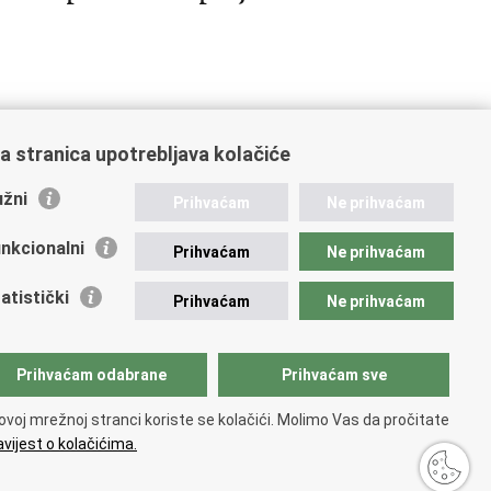
a stranica upotrebljava kolačiće
3
34
35
36
Sljedeća »
»»
žni
Prihvaćam
Ne prihvaćam
nkcionalni
Prihvaćam
Ne prihvaćam
atistički
Prihvaćam
Ne prihvaćam
Prihvaćam odabrane
Prihvaćam sve
ovoj mrežnoj stranci koriste se kolačići. Molimo Vas da pročitate
vijest o kolačićima.
upačnosti
.