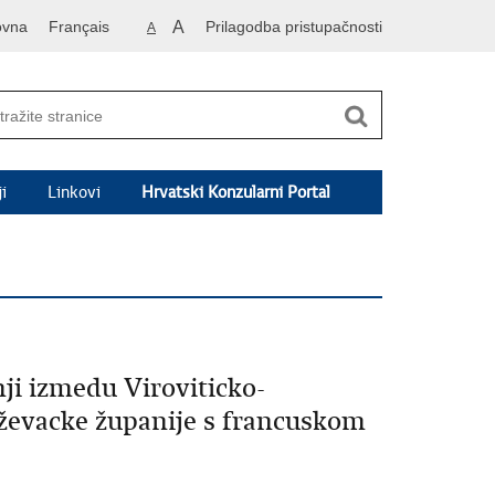
ovna
Français
A
Prilagodba pristupačnosti
A
i
Linkovi
Hrvatski Konzularni Portal
ji izmedu Viroviticko-
iževacke županije s francuskom