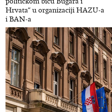
politickom bicu Bugara i
Hrvata“ u organizaciji HAZU-a
i BAN-a