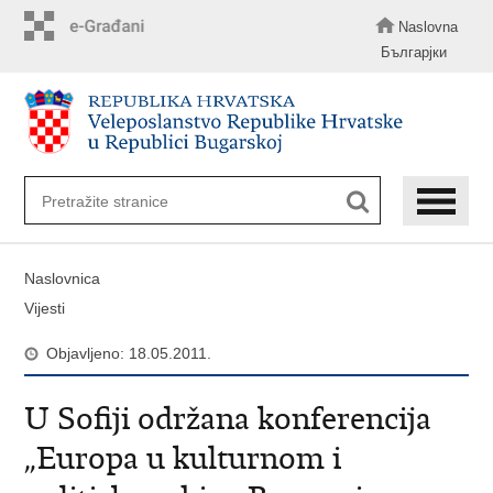
Preskoči
na
Naslovna
glavni
Българјки
sadržaj
Naslovnica
Vijesti
Objavljeno: 18.05.2011.
U Sofiji održana konferencija
„Europa u kulturnom i