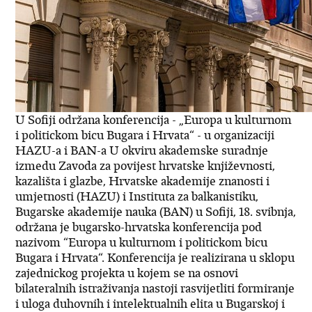
U Sofiji održana konferencija - „Europa u kulturnom
i politickom bicu Bugara i Hrvata“ - u organizaciji
HAZU-a i BAN-a U okviru akademske suradnje
izmedu Zavoda za povijest hrvatske književnosti,
kazališta i glazbe, Hrvatske akademije znanosti i
umjetnosti (HAZU) i Instituta za balkanistiku,
Bugarske akademije nauka (BAN) u Sofiji, 18. svibnja,
održana je bugarsko-hrvatska konferencija pod
nazivom “Europa u kulturnom i politickom bicu
Bugara i Hrvata“. Konferencija je realizirana u sklopu
zajednickog projekta u kojem se na osnovi
bilateralnih istraživanja nastoji rasvijetliti formiranje
i uloga duhovnih i intelektualnih elita u Bugarskoj i