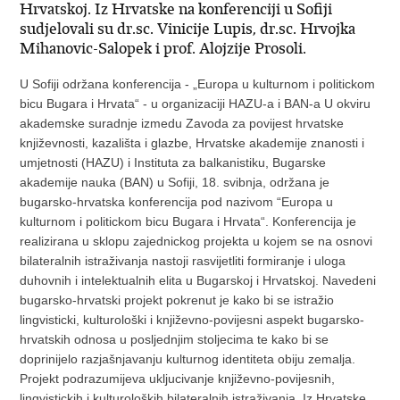
Hrvatskoj. Iz Hrvatske na konferenciji u Sofiji
sudjelovali su dr.sc. Vinicije Lupis, dr.sc. Hrvojka
Mihanovic-Salopek i prof. Alojzije Prosoli.
U Sofiji održana konferencija - „Europa u kulturnom i politickom
bicu Bugara i Hrvata“ - u organizaciji HAZU-a i BAN-a U okviru
akademske suradnje izmedu Zavoda za povijest hrvatske
književnosti, kazališta i glazbe, Hrvatske akademije znanosti i
umjetnosti (HAZU) i Instituta za balkanistiku, Bugarske
akademije nauka (BAN) u Sofiji, 18. svibnja, održana je
bugarsko-hrvatska konferencija pod nazivom “Europa u
kulturnom i politickom bicu Bugara i Hrvata“. Konferencija je
realizirana u sklopu zajednickog projekta u kojem se na osnovi
bilateralnih istraživanja nastoji rasvijetliti formiranje i uloga
duhovnih i intelektualnih elita u Bugarskoj i Hrvatskoj. Navedeni
bugarsko-hrvatski projekt pokrenut je kako bi se istražio
lingvisticki, kulturološki i književno-povijesni aspekt bugarsko-
hrvatskih odnosa u posljednjim stoljecima te kako bi se
doprinijelo razjašnjavanju kulturnog identiteta obiju zemalja.
Projekt podrazumijeva ukljucivanje književno-povijesnih,
lingvistickih i kulturoloških bilateralnih istraživanja. Iz Hrvatske