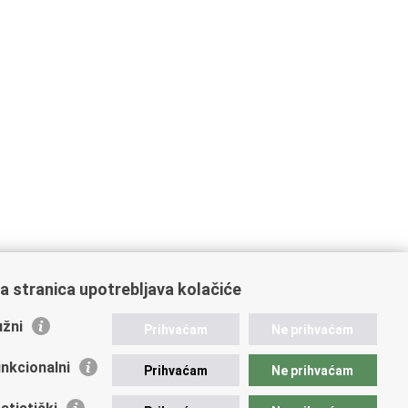
a stranica upotrebljava kolačiće
žni
Prihvaćam
Ne prihvaćam
nkcionalni
Prihvaćam
Ne prihvaćam