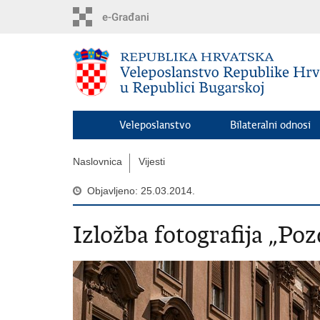
Preskoči
na
glavni
sadržaj
Veleposlanstvo
Bilateralni odnosi
Naslovnica
Vijesti
Objavljeno: 25.03.2014.
Izložba fotografija „Po