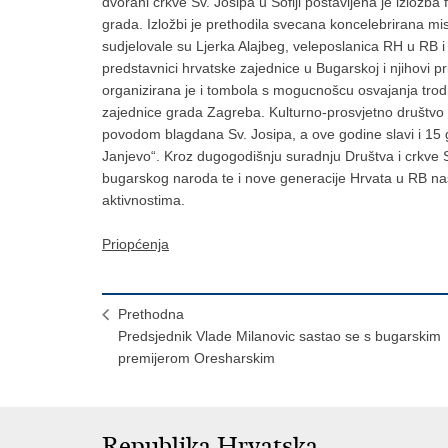
dvorani crkve Sv. Josipa u Sofiji postavljena je izložb
grada. Izložbi je prethodila svecana koncelebrirana 
sudjelovale su Ljerka Alajbeg, veleposlanica RH u RB i T
predstavnici hrvatske zajednice u Bugarskoj i njihovi prijat
organizirana je i tombola s mogucnošcu osvajanja trod
zajednice grada Zagreba. Kulturno-prosvjetno društvo 
povodom blagdana Sv. Josipa, a ove godine slavi i 15
Janjevo“. Kroz dugogodišnju suradnju Društva i crkve Sv
bugarskog naroda te i nove generacije Hrvata u RB nasta
aktivnostima.
Priopćenja
Prethodna
Predsjednik Vlade Milanovic sastao se s bugarskim
premijerom Oresharskim
Republika Hrvatska