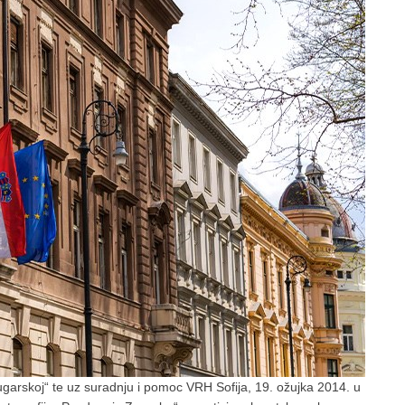
Bugarskoj“ te uz suradnju i pomoc VRH Sofija, 19. ožujka 2014. u