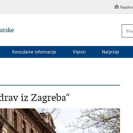
Naslo
Konzularne informacije
Vijesti
Natječaji
zdrav iz Zagreba“