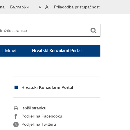
vna
Българјки
A
Prilagodba pristupačnosti
A
Linkovi
Hrvatski Konzularni Portal
Hrvatski Konzularni Portal
Ispiši stranicu
Podijeli na Facebooku
Podijeli na Twitteru