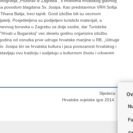
a fotografija „Pozdrav iz Zagreba“, s motivima hrvatskog glavnog
misa povodom blagdana Sv. Josipa. Kao predstavnice VRH Sofija
ihana Balija, treci tajnik. Gosti izložbe bili su vecinom
elji. Posjetiteljima su podijeljeni turisticki materijali, a
nevnog boravka u Zagrebu za dvije osobe, dar Turisticke
"Hrvati u Bugarskoj" vec desetu godinu organizira izložbu
 godina od osnutka prve udruge hrvatske manjine u RB, „Udruge
. Josipa širi se hrvatska kultura i jaca povezanost hrvatskog i
vljaju ovu tradiciju i sudjeluju u kulturnom životu i crkvenim
Sljedeća
Ov
Hrvatske svjetske igre 2014.
Nu
Fu