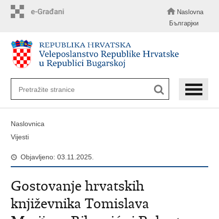
Preskoči
na
Naslovna
glavni
Българјки
sadržaj
Naslovnica
Vijesti
Objavljeno: 03.11.2025.
​Gostovanje hrvatskih
književnika Tomislava