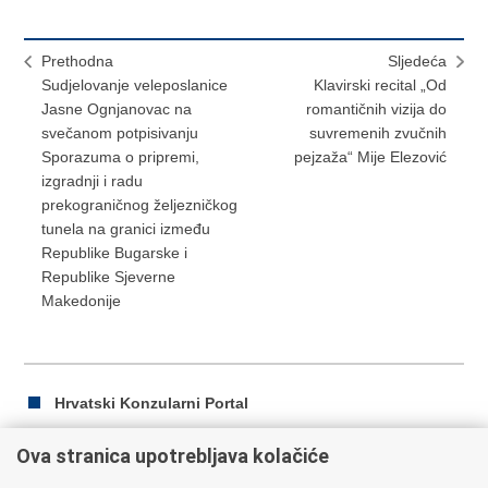
Prethodna
Sljedeća
Sudjelovanje veleposlanice
Klavirski recital „Od
Jasne Ognjanovac na
romantičnih vizija do
svečanom potpisivanju
suvremenih zvučnih
Sporazuma o pripremi,
pejzaža“ Mije Elezović
izgradnji i radu
prekograničnog željezničkog
tunela na granici između
Republike Bugarske i
Republike Sjeverne
Makedonije
Hrvatski Konzularni Portal
Ova stranica upotrebljava kolačiće