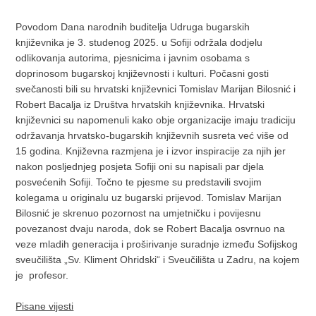
Povodom Dana narodnih buditelja Udruga bugarskih
književnika je 3. studenog 2025. u Sofiji održala dodjelu
odlikovanja autorima, pjesnicima i javnim osobama s
doprinosom bugarskoj književnosti i kulturi. Počasni gosti
svečanosti bili su hrvatski književnici Tomislav Marijan Bilosnić i
Robert Bacalja iz Društva hrvatskih književnika. Hrvatski
književnici su napomenuli kako obje organizacije imaju tradiciju
održavanja hrvatsko-bugarskih književnih susreta već više od
15 godina. Književna razmjena je i izvor inspiracije za njih jer
nakon posljednjeg posjeta Sofiji oni su napisali par djela
posvećenih Sofiji. Točno te pjesme su predstavili svojim
kolegama u originalu uz bugarski prijevod. Tomislav Marijan
Bilosnić je skrenuo pozornost na umjetničku i povijesnu
povezanost dvaju naroda, dok se Robert Bacalja osvrnuo na
veze mladih generacija i proširivanje suradnje između Sofijskog
sveučilišta „Sv. Kliment Ohridski“ i Sveučilišta u Zadru, na kojem
je profesor.
Pisane vijesti