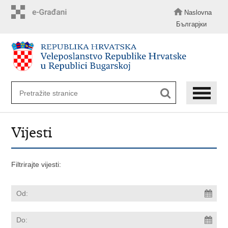
Preskoči
na
Naslovna
glavni
Българјки
sadržaj
Vijesti
Filtrirajte vijesti: