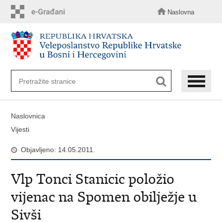
Preskoči
na
Naslovna
glavni
sadržaj
Naslovnica
Vijesti
Objavljeno: 14.05.2011.
Vlp Tonci Stanicic položio
vijenac na Spomen obilježje u
Sivši