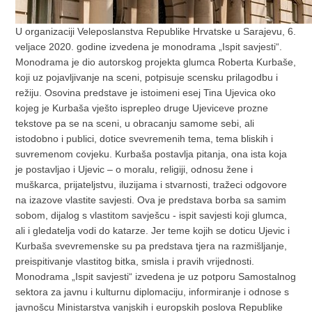
U organizaciji Veleposlanstva Republike Hrvatske u Sarajevu, 6.
veljace 2020. godine izvedena je monodrama „Ispit savjesti“.
Monodrama je dio autorskog projekta glumca Roberta Kurbaše,
koji uz pojavljivanje na sceni, potpisuje scensku prilagodbu i
režiju. Osovina predstave je istoimeni esej Tina Ujevica oko
kojeg je Kurbaša vješto isprepleo druge Ujeviceve prozne
tekstove pa se na sceni, u obracanju samome sebi, ali
istodobno i publici, dotice svevremenih tema, tema bliskih i
suvremenom covjeku. Kurbaša postavlja pitanja, ona ista koja
je postavljao i Ujevic – o moralu, religiji, odnosu žene i
muškarca, prijateljstvu, iluzijama i stvarnosti, tražeci odgovore
na izazove vlastite savjesti. Ova je predstava borba sa samim
sobom, dijalog s vlastitom savješcu - ispit savjesti koji glumca,
ali i gledatelja vodi do katarze. Jer teme kojih se doticu Ujevic i
Kurbaša svevremenske su pa predstava tjera na razmišljanje,
preispitivanje vlastitog bitka, smisla i pravih vrijednosti.
Monodrama „Ispit savjesti“ izvedena je uz potporu Samostalnog
sektora za javnu i kulturnu diplomaciju, informiranje i odnose s
javnošcu Ministarstva vanjskih i europskih poslova Republike