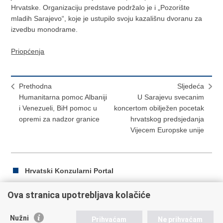
Hrvatske. Organizaciju predstave podržalo je i „Pozorište
mladih Sarajevo“, koje je ustupilo svoju kazališnu dvoranu za
izvedbu monodrame.
Priopćenja
Prethodna
Sljedeća
Humanitarna pomoc Albaniji
U Sarajevu svecanim
i Venezueli, BiH pomoc u
koncertom obilježen pocetak
opremi za nadzor granice
hrvatskog predsjedanja
Vijecem Europske unije
Hrvatski Konzularni Portal
Ova stranica upotrebljava kolačiće
Ispiši
Podijeli
Podijeli
Nužni
Prihvaćam
Ne prihvaćam