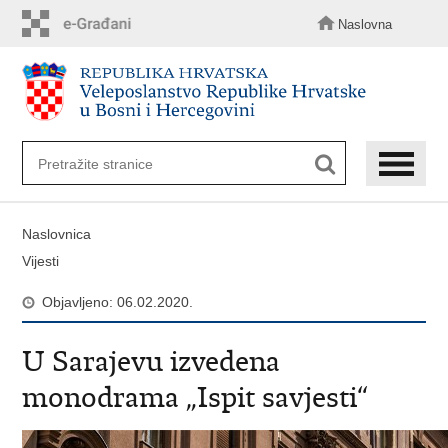
Preskoči
na
Naslovna
glavni
sadržaj
Naslovnica
Vijesti
Objavljeno: 06.02.2020.
U Sarajevu izvedena
monodrama „Ispit savjesti“