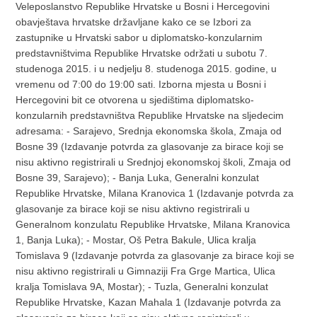
Veleposlanstvo Republike Hrvatske u Bosni i Hercegovini
obavještava hrvatske državljane kako ce se Izbori za
zastupnike u Hrvatski sabor u diplomatsko-konzularnim
predstavništvima Republike Hrvatske održati u subotu 7.
studenoga 2015. i u nedjelju 8. studenoga 2015. godine, u
vremenu od 7:00 do 19:00 sati. Izborna mjesta u Bosni i
Hercegovini bit ce otvorena u sjedištima diplomatsko-
konzularnih predstavništva Republike Hrvatske na sljedecim
adresama: - Sarajevo, Srednja ekonomska škola, Zmaja od
Bosne 39 (Izdavanje potvrda za glasovanje za birace koji se
nisu aktivno registrirali u Srednjoj ekonomskoj školi, Zmaja od
Bosne 39, Sarajevo); - Banja Luka, Generalni konzulat
Republike Hrvatske, Milana Kranovica 1 (Izdavanje potvrda za
glasovanje za birace koji se nisu aktivno registrirali u
Generalnom konzulatu Republike Hrvatske, Milana Kranovica
1, Banja Luka); - Mostar, Oš Petra Bakule, Ulica kralja
Tomislava 9 (Izdavanje potvrda za glasovanje za birace koji se
nisu aktivno registrirali u Gimnaziji Fra Grge Martica, Ulica
kralja Tomislava 9A, Mostar); - Tuzla, Generalni konzulat
Republike Hrvatske, Kazan Mahala 1 (Izdavanje potvrda za