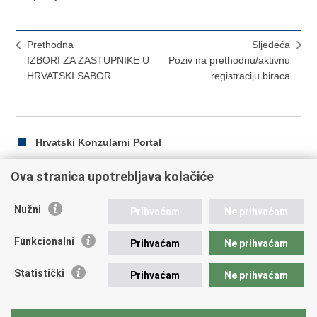
Prethodna
Sljedeća
IZBORI ZA ZASTUPNIKE U
Poziv na prethodnu/aktivnu
HRVATSKI SABOR
registraciju biraca
Hrvatski Konzularni Portal
Ova stranica upotrebljava kolačiće
Ispiši
Podijeli
Podijeli
Nužni
Prihvaćam
Ne prihvaćam
stranicu
na
na
Republika Hrvatska
Facebooku
Twitteru
Funkcionalni
Prihvaćam
Ne prihvaćam
Ministarstvo vanjskih i europskih poslova
Statistički
Prihvaćam
Ne prihvaćam
Trg N.Š. Zrinskog 7-8, 10000 Zagreb
tel.:
+385 (0)1 4569 964
fax: +385 (0)1 4551 795, +385 (0)1 4920 149