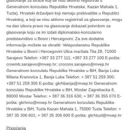
glasovanje za birace koji se nisu aktivno registrirali u
Generalnom konzulatu Republike Hrvatske, Kazan Mahala 1,
Tuzla). Hrvatski državljani koji nemaju prebivalište u Republici
Hrvatskoj, a koji se nisu aktivno registrirali za glasovanje, mogu
na dan izbora pravo na glasovanje dokazati potvrdom za
glasovanje koju ce im izdati diplomatsko-konzularno
predstavništvo u Bosni i Hercegovini. Za sve dodatne
informacije možete se obratiti: Veleposlanstvu Republike
Hrvatske u Bosni i Hercegovini Ulica maršala Tita 28, 71000
Sarajevo Telefon: +387 33 277 111; +387 33 277 100 E-pošta:
croemb.sarajevo@mvep.hr; crocons.sarajevo@mvep.hr
Generalnom konzulatu Republike Hrvatske u BiH, Banja Luka
Milana Kranovica 1, Banja Luka Telefon: + 387 51 259 300;
+387 51 259 305 E-pošta: gkrhbanja@mvep.hr Generalnom
konzulatu Republike Hrvatske u BiH, Mostar Zagrebacka 8,
88000 Mostar Telefon: + 387 36 316 630; + 387 36 355 070 E-
pošta: gkrhmo@mvep.hr Generalnom konzulatu Republike
Hrvatske u BiH, Tuzla Kazan Mahala 1, 75000 Tuzla Telefon: +
387 35 306 601; + 387 35 306 600 E-pošta: gkrhtuzl@mvep.hr
Priopćenja