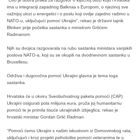
ima u integraciji zapadnog Balknaa s Europom, o njezinoj sve
važnijoj ulozi u energetici i o poslu koji ovdje zajedno radimo u
NATO-u, uključujući pomoć Ukrajini”, rekao je državni tajnik
Blinken prije početka sastanka s ministrom Grlićem
Radmanom.
Njih su dvojica razgovarala na rubu sastanka ministara vanjskih
poslova NATO-a, koji su se okupili na dvodnevnom sastanku u
Bruxellesu.
Održiva i dugoročna pomoć Ukrajini glavna je tema toga
sastanka.
Hrvatska će u okviru Sveobuhvatnog paketa pomoći (CAP)
Ukrajini osigurati pola milijuna eura, pruža joj humanitarnu
pomoći te je primila tisuće ukrajinskih izbjeglica, rekao je
hrvatski ministar Gordan Grlić Radman.
“Pomoći ćemo Ukrajini s našim iskustvom iz Domovinskog rata,
uključujući i kroz projekt psihološke pomoći veteranima te u