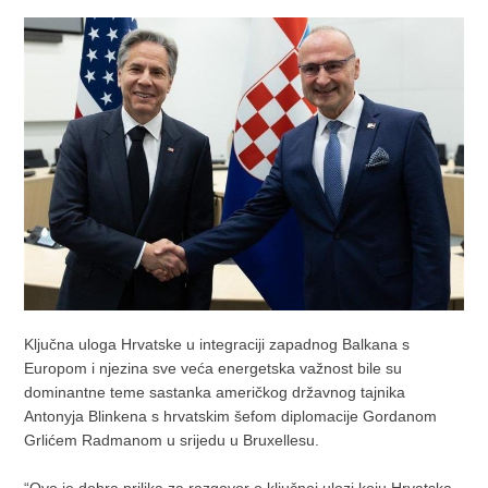
Ključna uloga Hrvatske u integraciji zapadnog Balkana s
Europom i njezina sve veća energetska važnost bile su
dominantne teme sastanka američkog državnog tajnika
Antonyja Blinkena s hrvatskim šefom diplomacije Gordanom
Grlićem Radmanom u srijedu u Bruxellesu.
“Ovo je dobra prilika za razgovor o ključnoj ulozi koju Hrvatska