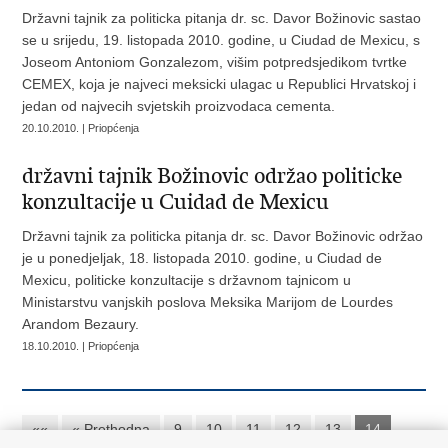
Državni tajnik za politicka pitanja dr. sc. Davor Božinovic sastao
se u srijedu, 19. listopada 2010. godine, u Ciudad de Mexicu, s
Joseom Antoniom Gonzalezom, višim potpredsjedikom tvrtke
CEMEX, koja je najveci meksicki ulagac u Republici Hrvatskoj i
jedan od najvecih svjetskih proizvodaca cementa.
20.10.2010. | Priopćenja
državni tajnik Božinovic održao politicke
konzultacije u Cuidad de Mexicu
Državni tajnik za politicka pitanja dr. sc. Davor Božinovic održao
je u ponedjeljak, 18. listopada 2010. godine, u Ciudad de
Mexicu, politicke konzultacije s državnom tajnicom u
Ministarstvu vanjskih poslova Meksika Marijom de Lourdes
Arandom Bezaury.
18.10.2010. | Priopćenja
««
« Prethodna
9
10
11
12
13
14