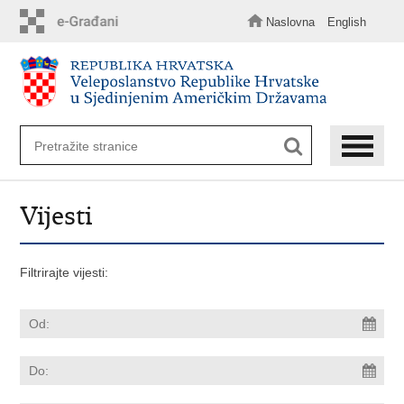
Preskoči
na
Naslovna
English
glavni
sadržaj
Vijesti
Filtrirajte vijesti: