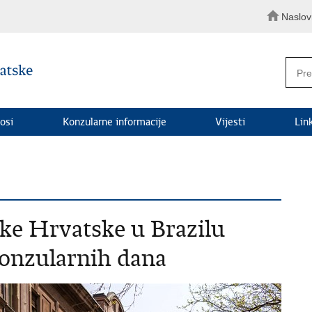
Naslo
osi
Konzularne informacije
Vijesti
Lin
ke Hrvatske u Brazilu
Konzularnih dana