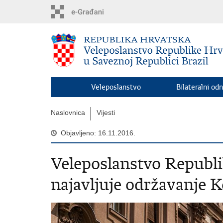
Preskoči
na
glavni
sadržaj
Veleposlanstvo
Bilateralni odn
Naslovnica
Vijesti
Objavljeno: 16.11.2016.
Veleposlanstvo Republi
najavljuje održavanje 