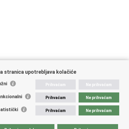
a stranica upotrebljava kolačiće
žni
Prihvaćam
Ne prihvaćam
nkcionalni
Prihvaćam
Ne prihvaćam
atistički
Prihvaćam
Ne prihvaćam