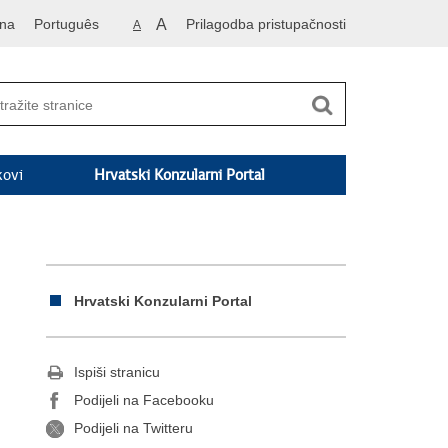
vna
Português
A
Prilagodba pristupačnosti
A
kovi
Hrvatski Konzularni Portal
Hrvatski Konzularni Portal
Ispiši stranicu
Podijeli na Facebooku
Podijeli na Twitteru