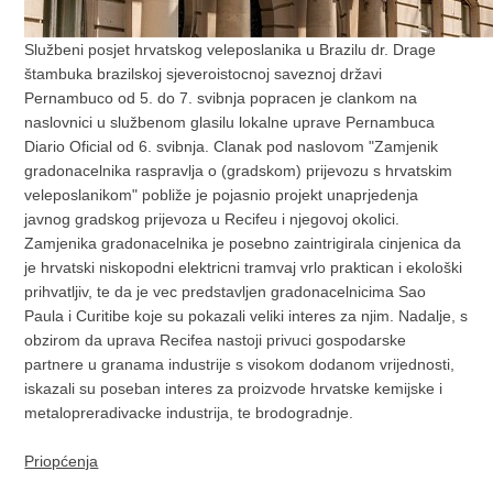
Službeni posjet hrvatskog veleposlanika u Brazilu dr. Drage
štambuka brazilskoj sjeveroistocnoj saveznoj državi
Pernambuco od 5. do 7. svibnja popracen je clankom na
naslovnici u službenom glasilu lokalne uprave Pernambuca
Diario Oficial od 6. svibnja. Clanak pod naslovom "Zamjenik
gradonacelnika raspravlja o (gradskom) prijevozu s hrvatskim
veleposlanikom" pobliže je pojasnio projekt unaprjedenja
javnog gradskog prijevoza u Recifeu i njegovoj okolici.
Zamjenika gradonacelnika je posebno zaintrigirala cinjenica da
je hrvatski niskopodni elektricni tramvaj vrlo praktican i ekološki
prihvatljiv, te da je vec predstavljen gradonacelnicima Sao
Paula i Curitibe koje su pokazali veliki interes za njim. Nadalje, s
obzirom da uprava Recifea nastoji privuci gospodarske
partnere u granama industrije s visokom dodanom vrijednosti,
iskazali su poseban interes za proizvode hrvatske kemijske i
metalopreradivacke industrija, te brodogradnje.
Priopćenja