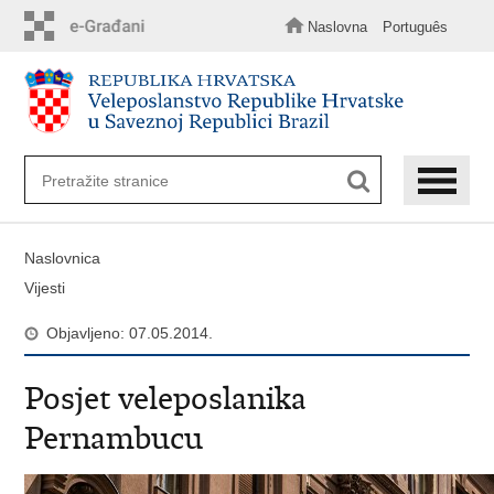
Preskoči
na
Naslovna
Português
glavni
sadržaj
Naslovnica
Vijesti
Objavljeno: 07.05.2014.
Posjet veleposlanika
Pernambucu