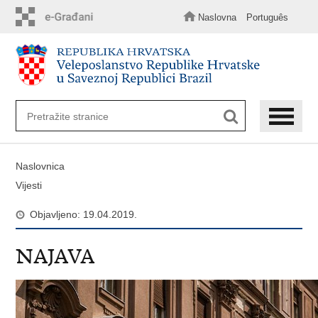
Preskoči
na
Naslovna
Português
glavni
sadržaj
Naslovnica
Vijesti
Objavljeno: 19.04.2019.
NAJAVA