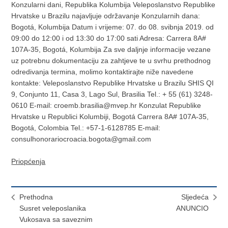
Konzularni dani, Republika Kolumbija Veleposlanstvo Republike
Hrvatske u Brazilu najavljuje održavanje Konzularnih dana:
Bogotá, Kolumbija Datum i vrijeme: 07. do 08. svibnja 2019. od
09:00 do 12:00 i od 13:30 do 17:00 sati Adresa: Carrera 8A#
107A-35, Bogotá, Kolumbija Za sve daljnje informacije vezane
uz potrebnu dokumentaciju za zahtjeve te u svrhu prethodnog
odredivanja termina, molimo kontaktirajte niže navedene
kontakte: Veleposlanstvo Republike Hrvatske u Brazilu SHIS QI
9, Conjunto 11, Casa 3, Lago Sul, Brasilia Tel.: + 55 (61) 3248-
0610 E-mail: croemb.brasilia@mvep.hr Konzulat Republike
Hrvatske u Republici Kolumbiji, Bogotá Carrera 8A# 107A-35,
Bogotá, Colombia Tel.: +57-1-6128785 E-mail:
consulhonorariocroacia.bogota@gmail.com
Priopćenja
Prethodna
Sljedeća
Susret veleposlanika
ANUNCIO
Vukosava sa saveznim