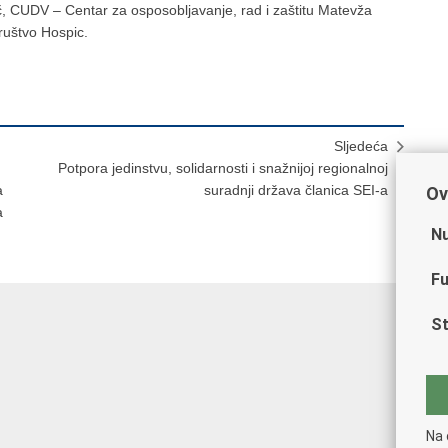
tič, CUDV – Centar za osposobljavanje, rad i zaštitu Matevža
ruštvo Hospic.
Sljedeća
Potpora jedinstvu, solidarnosti i snažnijoj regionalnoj
a
suradnji država članica SEI-a
Ov
a
Nu
Fu
St
Na 