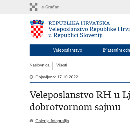
Preskoči
na
glavni
sadržaj
Veleposlanstvo
Bilateralni odn
Naslovnica
Vijesti
Objavljeno: 17.10.2022.
Veleposlanstvo RH u Lj
dobrotvornom sajmu
Galerija fotografija