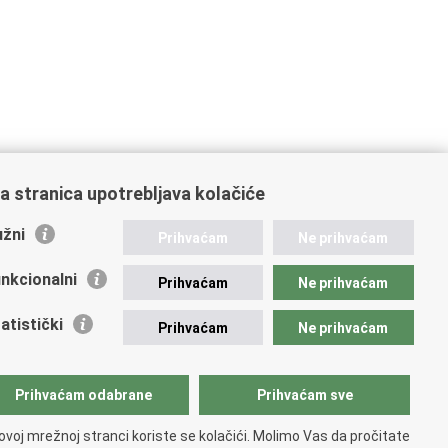
a stranica upotrebljava kolačiće
žni
Prihvaćam
Ne prihvaćam
nkcionalni
Prihvaćam
Ne prihvaćam
atistički
Prihvaćam
Ne prihvaćam
Prihvaćam odabrane
Prihvaćam sve
ovoj mrežnoj stranci koriste se kolačići. Molimo Vas da pročitate