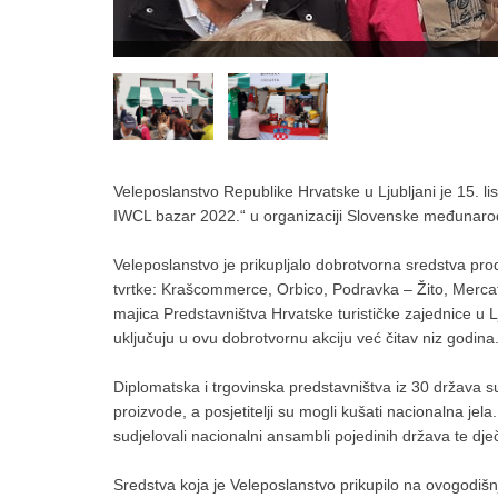
Veleposlanstvo Republike Hrvatske u Ljubljani je 15. 
IWCL bazar 2022.“ u organizaciji Slovenske međunar
Veleposlanstvo je prikupljalo dobrotvorna sredstva pr
tvrtke: Krašcommerce, Orbico, Podravka – Žito, Mercator
majica Predstavništva Hrvatske turističke zajednice u 
uključuju u ovu dobrotvornu akciju već čitav niz godina
Diplomatska i trgovinska predstavništva iz 30 država 
proizvode, a posjetitelji su mogli kušati nacionalna j
sudjelovali nacionalni ansambli pojedinih država te d
Sredstva koja je Veleposlanstvo prikupilo na ovogodišn