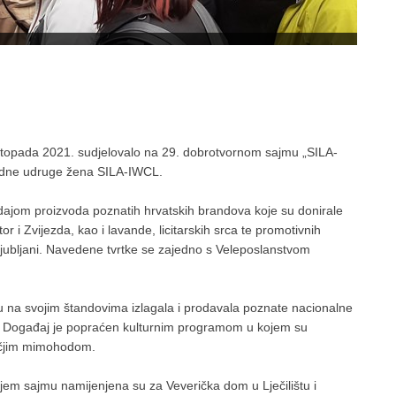
listopada 2021. sudjelovalo na 29. dobrotvornom sajmu „SILA-
odne udruge žena SILA-IWCL.­
odajom proizvoda poznatih hrvatskih brandova koje su donirale
 i Zvijezda, kao i lavande, licitarskih srca te promotivnih
Ljubljani. Navedene tvrtke se zajedno s Veleposlanstvom
.
su na svojim štandovima izlagala i prodavala poznate nacionalne
ela. Događaj je popraćen kulturnim programom u kojem su
ječjim mimohodom.
jem sajmu namijenjena su za Veverička dom u Lječilištu i