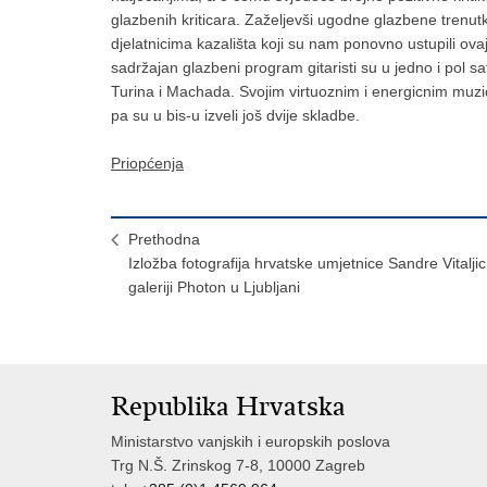
glazbenih kriticara. Zaželjevši ugodne glazbene trenutk
djelatnicima kazališta koji su nam ponovno ustupili ovaj 
sadržajan glazbeni program gitaristi su u jedno i pol 
Turina i Machada. Svojim virtuoznim i energicnim muzic
pa su u bis-u izveli još dvije skladbe.
Priopćenja
Prethodna
Izložba fotografija hrvatske umjetnice Sandre Vitaljic
galeriji Photon u Ljubljani
Republika Hrvatska
Ministarstvo vanjskih i europskih poslova
Trg N.Š. Zrinskog 7-8, 10000 Zagreb