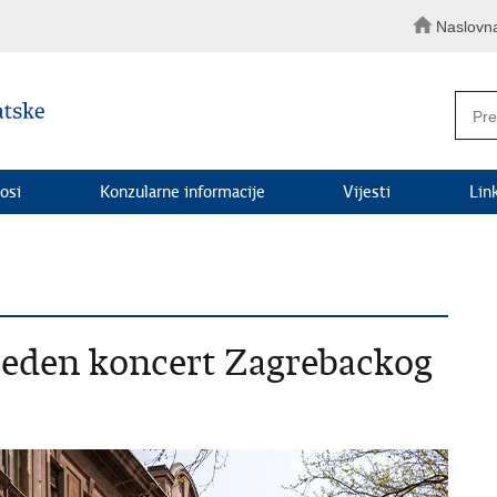
Naslovn
osi
Konzularne informacije
Vijesti
Lin
ireden koncert Zagrebackog