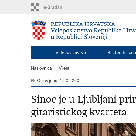
Preskoči
na
glavni
sadržaj
Veleposlanstvo
Bilateralni odn
Naslovnica
Vijesti
Objavljeno: 15.04.2008.
Sinoc je u Ljubljani pr
gitaristickog kvarteta