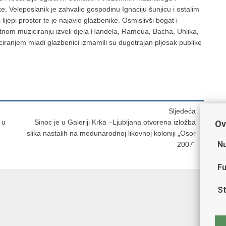
e, Veleposlanik je zahvalio gospodinu Ignaciju šunjicu i ostalim
lijepi prostor te je najavio glazbenike. Osmislivši bogat i
satnom muziciranju izveli djela Handela, Rameua, Bacha, Uhlika,
iranjem mladi glazbenici izmamili su dugotrajan pljesak publike
Sljedeća
 u
Sinoc je u Galeriji Krka –Ljubljana otvorena izložba
Ov
slika nastalih na medunarodnoj likovnoj koloniji „Osor
Nu
2007“
Fu
St