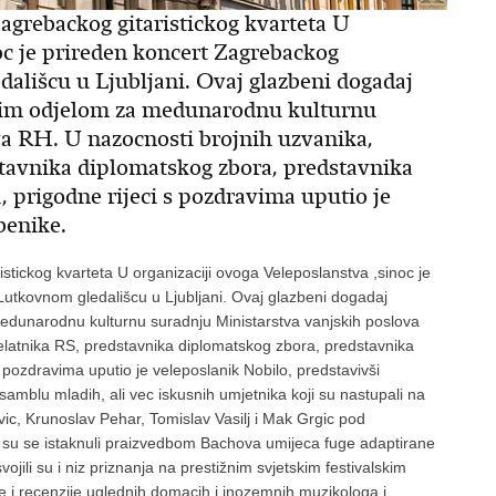
Zagrebackog gitaristickog kvarteta U
oc je prireden koncert Zagrebackog
dališcu u Ljubljani. Ovaj glazbeni dogadaj
lnim odjelom za medunarodnu kulturnu
va RH. U nazocnosti brojnih uzvanika,
stavnika diplomatskog zbora, predstavnika
, prigodne rijeci s pozdravima uputio je
benike.
istickog kvarteta U organizaciji ovoga Veleposlanstva ,sinoc je
Lutkovnom gledališcu u Ljubljani. Ovaj glazbeni dogadaj
medunarodnu kulturnu suradnju Ministarstva vanjskih poslova
djelatnika RS, predstavnika diplomatskog zbora, predstavnika
s pozdravima uputio je veleposlanik Nobilo, predstavivši
samblu mladih, ali vec iskusnih umjetnika koji su nastupali na
c, Krunoslav Pehar, Tomislav Vasilj i Mak Grgic pod
 su se istaknuli praizvedbom Bachova umijeca fuge adaptirane
jili su i niz priznanja na prestižnim svjetskim festivalskim
ke i recenzije uglednih domacih i inozemnih muzikologa i