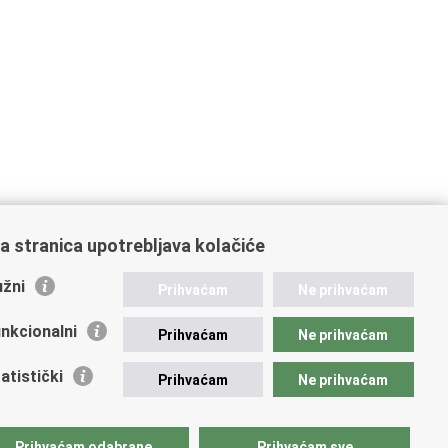
a stranica upotrebljava kolačiće
žni
Prihvaćam
Ne prihvaćam
nkcionalni
Prihvaćam
Ne prihvaćam
atistički
Prihvaćam
Ne prihvaćam
Prihvaćam odabrane
Prihvaćam sve