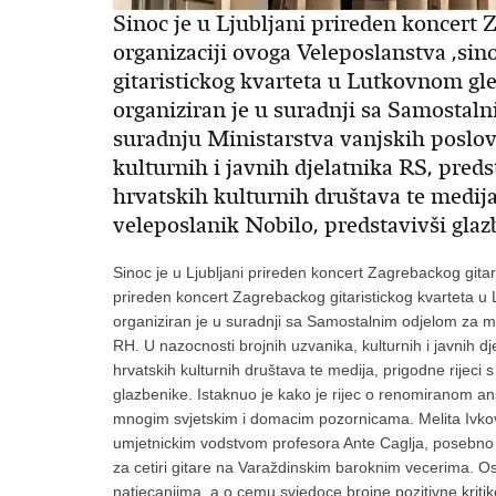
Sinoc je u Ljubljani prireden koncert 
organizaciji ovoga Veleposlanstva ,sin
gitaristickog kvarteta u Lutkovnom gle
organiziran je u suradnji sa Samosta
suradnju Ministarstva vanjskih poslo
kulturnih i javnih djelatnika RS, pred
hrvatskih kulturnih društava te medija
veleposlanik Nobilo, predstavivši glaz
Sinoc je u Ljubljani prireden koncert Zagrebackog gitar
prireden koncert Zagrebackog gitaristickog kvarteta u 
organiziran je u suradnji sa Samostalnim odjelom za 
RH. U nazocnosti brojnih uzvanika, kulturnih i javnih 
hrvatskih kulturnih društava te medija, prigodne rijeci 
glazbenike. Istaknuo je kako je rijec o renomiranom an
mnogim svjetskim i domacim pozornicama. Melita Ivkovi
umjetnickim vodstvom profesora Ante Caglja, posebno
za cetiri gitare na Varaždinskim baroknim vecerima. Osvo
natjecanjima, a o cemu svjedoce brojne pozitivne kriti