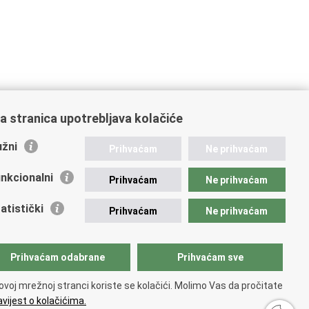
a stranica upotrebljava kolačiće
žni
Prihvaćam
Ne prihvaćam
nkcionalni
Prihvaćam
Ne prihvaćam
atistički
Prihvaćam
Ne prihvaćam
Prihvaćam odabrane
Prihvaćam sve
ovoj mrežnoj stranci koriste se kolačići. Molimo Vas da pročitate
vijest o kolačićima.