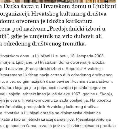
na Darka šarca u Hrvatskom domu u Ljubljani
 organizaciji Hrvatskog kulturnog društva
domu otvorena je izložba karikatura
orena pod nazivom „Predsjednicki izbori u
ji“, gdje je umjetnik na vrlo duhovit ali
uh odredenog društvenog trenutka.
Hrvatskom domu u Ljubljani U subotu, 18. listopada 2008.
imurje iz Ljubljane, u Hrvatskom domu otvorena je izložba
pod nazivom „Predsjednicki izbori u Republici Hrvatskoj i
ali istovremeno i kritican nacin ocrtao duh odredenog društvenog
nu, a vec od gimnazijskih dana bavi se likovnim stvaralaštvom.
katura koja ga je u potpunosti osvojila i postala njegovom
aj uspješni arhitekt imao je još daleke 1967. godine u Skopju,
 kojih je ova u Hrvatskom domu za sada posljednja. Na pocetku
mir Antalašic, predsjednik Hrvatskog kulturnog društva
 Hrvatske u Ljubljani obratila se diplomatska djelatnica
katuru kao umjetnicki izražaj današnjice. Pjesnikinja Antonija
, gospodina šarca, a zatim je iz svojih zbirki pjesama procitala