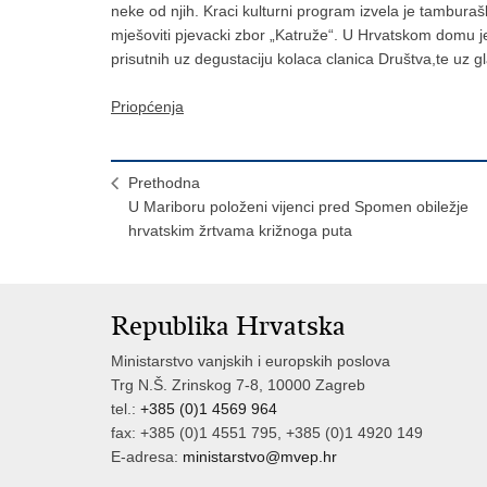
neke od njih. Kraci kulturni program izvela je tamburaš
mješoviti pjevacki zbor „Katruže“. U Hrvatskom domu j
prisutnih uz degustaciju kolaca clanica Društva,te uz gl
Priopćenja
Prethodna
U Mariboru položeni vijenci pred Spomen obiležje
hrvatskim žrtvama križnoga puta
Republika Hrvatska
Ministarstvo vanjskih i europskih poslova
Trg N.Š. Zrinskog 7-8, 10000 Zagreb
tel.:
+385 (0)1 4569 964
fax: +385 (0)1 4551 795, +385 (0)1 4920 149
E-adresa:
ministarstvo@mvep.hr