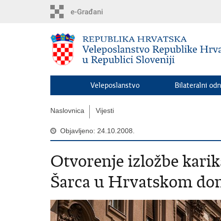
Preskoči
na
glavni
sadržaj
Veleposlanstvo
Bilateralni odn
Naslovnica
Vijesti
Objavljeno: 24.10.2008.
Otvorenje izložbe kari
Šarca u Hrvatskom dom