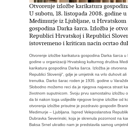
Otvorenje izložbe karikatura gospodi
U subotu, 18. listopada 2008. godine u
Medimurje iz Ljubljane, u Hrvatskom 
gospodina Darka šarca. Izložba je otv
Republici Hrvatskoj i Republici Sloveni
istovremeno i kritican nacin ocrtao d
Otvorenje izložbe karikatura gospodina Darka šarca u 
godine u organizaciji Hrvatskog kulturnog društva Med
karikatura gospodina Darka šarca. Izložba je otvorena 
Republici Sloveniji“, gdje je umjetnik na vrlo duhovit 
trenutka. Darko šarac roden je 1935. godine u Varaždi
Slobodno možemo reci da je njegova najveca strast kari
životnom suputnicom. Svoju prvu samostalnu izložbu ov
da bi nakon toga uslijedile njegove brojne izložbe od
otvorenja izložbe prisutne je pozdravio gospodin Brani
Medimurje – Ljubljana. Ispred Veleposlanstva Republike
Dubravka Severinski, koja je skrenula pozornost na kari
Baksa Srnel ukratko nam je predstavila samog umjetnika