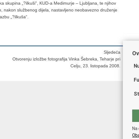
ka skupina „?ilkuši“, KUD-a Medimurje – Ljubljana, te njihov
e, nakon službenog dijela, nastavljeno neobavezno druženje
azbu „?ilkuša“.
Sljedeća
Ov
Otvorenju izložbe fotografija Vinka Šebreka, Teharje pri
Nu
Celju, 23. listopada 2008.
Fu
St
Na 
Oba