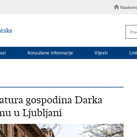
Naslovn
osi
Konzularne informacije
Vijesti
Lin
katura gospodina Darka
u u Ljubljani