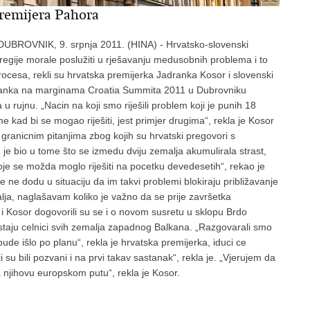
premijera Pahora
a DUBROVNIK, 9. srpnja 2011. (HINA) - Hrvatsko-slovenski
 regije morale poslužiti u rješavanju medusobnih problema i to
cesa, rekli su hrvatska premijerka Jadranka Kosor i slovenski
stanka na marginama Croatia Summita 2011 u Dubrovniku
u rujnu. „Nacin na koji smo riješili problem koji je punih 18
me kad bi se mogao riješiti, jest primjer drugima“, rekla je Kosor
granicnim pitanjima zbog kojih su hrvatski pregovori s
 je bio u tome što se izmedu dviju zemalja akumulirala strast,
oje se možda moglo riješiti na pocetku devedesetih“, rekao je
ne dodu u situaciju da im takvi problemi blokiraju približavanje
alja, naglašavam koliko je važno da se prije završetka
or i Kosor dogovorili su se i o novom susretu u sklopu Brdo
taju celnici svih zemalja zapadnog Balkana. „Razgovarali smo
ude išlo po planu“, rekla je hrvatska premijerka, iduci ce
ji su bili pozvani i na prvi takav sastanak“, rekla je. „Vjerujem da
njihovu europskom putu“, rekla je Kosor.