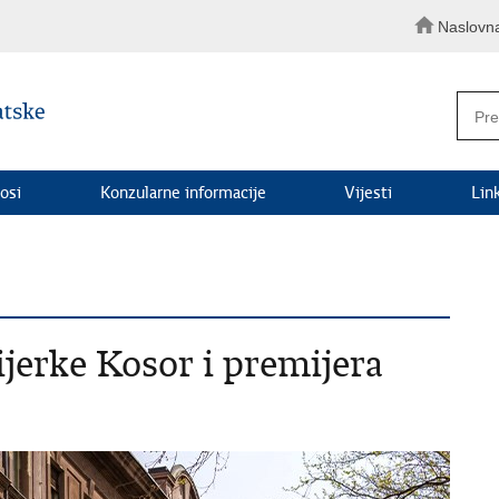
Naslovn
osi
Konzularne informacije
Vijesti
Lin
ijerke Kosor i premijera