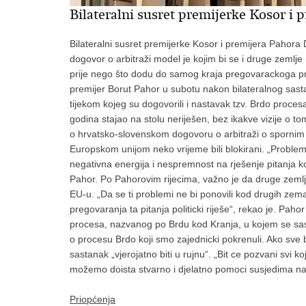
Bilateralni susret premijerke Kosor i 
Bilateralni susret premijerke Kosor i premijera Pahor
dogovor o arbitraži model je kojim bi se i druge zemlje
prije nego što dodu do samog kraja pregovarackoga pro
premijer Borut Pahor u subotu nakon bilateralnog sa
tijekom kojeg su dogovorili i nastavak tzv. Brdo procesa 
godina stajao na stolu neriješen, bez ikakve vizije o to
o hrvatsko-slovenskom dogovoru o arbitraži o spornim 
Europskom unijom neko vrijeme bili blokirani. „Problem
negativna energija i nespremnost na rješenje pitanja k
Pahor. Po Pahorovim rijecima, važno je da druge zemlje 
EU-u. „Da se ti problemi ne bi ponovili kod drugih zem
pregovaranja ta pitanja politicki riješe“, rekao je. Pah
procesa, nazvanog po Brdu kod Kranja, u kojem se sas
o procesu Brdo koji smo zajednicki pokrenuli. Ako sve b
sastanak „vjerojatno biti u rujnu“. „Bit ce pozvani svi ko
možemo doista stvarno i djelatno pomoci susjedima na 
Priopćenja