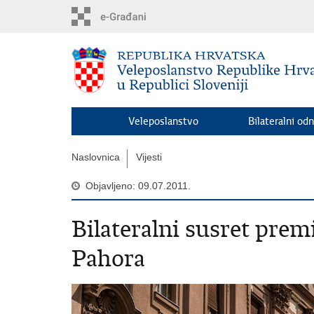
Preskoči
na
glavni
sadržaj
Veleposlanstvo
Bilateralni odn
Naslovnica
Vijesti
Objavljeno: 09.07.2011.
Bilateralni susret prem
Pahora