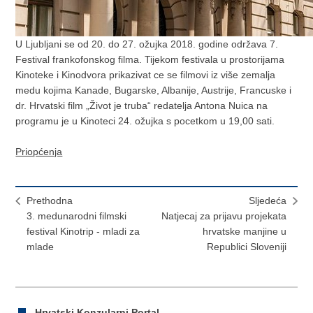
U Ljubljani se od 20. do 27. ožujka 2018. godine održava 7.
Festival frankofonskog filma. Tijekom festivala u prostorijama
Kinoteke i Kinodvora prikazivat ce se filmovi iz više zemalja
medu kojima Kanade, Bugarske, Albanije, Austrije, Francuske i
dr. Hrvatski film „Život je truba“ redatelja Antona Nuica na
programu je u Kinoteci 24. ožujka s pocetkom u 19,00 sati.
Priopćenja
Prethodna
Sljedeća
3. medunarodni filmski
Natjecaj za prijavu projekata
festival Kinotrip - mladi za
hrvatske manjine u
mlade
Republici Sloveniji
Hrvatski Konzularni Portal