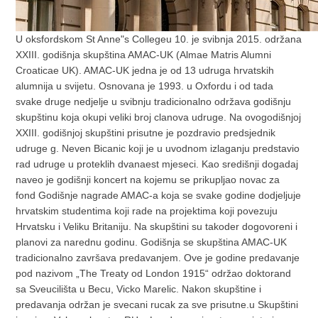
U oksfordskom St Anne"s Collegeu 10. je svibnja 2015. održana
XXIII. godišnja skupština AMAC-UK (Almae Matris Alumni
Croaticae UK). AMAC-UK jedna je od 13 udruga hrvatskih
alumnija u svijetu. Osnovana je 1993. u Oxfordu i od tada
svake druge nedjelje u svibnju tradicionalno održava godišnju
skupštinu koja okupi veliki broj clanova udruge. Na ovogodišnjoj
XXIII. godišnjoj skupštini prisutne je pozdravio predsjednik
udruge g. Neven Bicanic koji je u uvodnom izlaganju predstavio
rad udruge u proteklih dvanaest mjeseci. Kao središnji dogadaj
naveo je godišnji koncert na kojemu se prikupljao novac za
fond Godišnje nagrade AMAC-a koja se svake godine dodjeljuje
hrvatskim studentima koji rade na projektima koji povezuju
Hrvatsku i Veliku Britaniju. Na skupštini su takoder dogovoreni i
planovi za narednu godinu. Godišnja se skupština AMAC-UK
tradicionalno završava predavanjem. Ove je godine predavanje
pod nazivom „The Treaty od London 1915“ održao doktorand
sa Sveucilišta u Becu, Vicko Marelic. Nakon skupštine i
predavanja održan je svecani rucak za sve prisutne.u Skupštini