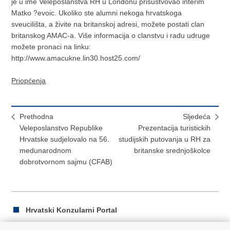
je u ime Veleposlanstva RH u Londonu prisustvovao interim
Matko ?evoic. Ukoliko ste alumni nekoga hrvatskoga
sveucilišta, a živite na britanskoj adresi, možete postati clan
britanskog AMAC-a. Više informacija o clanstvu i radu udruge
možete pronaci na linku:
http://www.amacukne.lin30.host25.com/
Priopćenja
Prethodna
Sljedeća
Veleposlanstvo Republike
Prezentacija turistickih
Hrvatske sudjelovalo na 56.
studijskih putovanja u RH za
medunarodnom
britanske srednjoškolce
dobrotvornom sajmu (CFAB)
Hrvatski Konzularni Portal