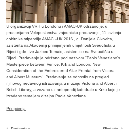
U organizaciji VRH u Londonu i AMAC-UK održano je, u
prostorijama Veleposlanstva zajednicko predavanje, 11. svibnja
dobitnika stipendije AMAC –UK 2016., g. Danijela Cikovica,
asistenta na Akademiji primijenjenih umjetnosti Sveucilišta u
Rijeci i gde. Ive Jazbec Tomaic, asistentice na Sveucilištu u
Rijeci. Predavanje je održano pod nazivom "Paolo Veneziano’s
Masterpiece between Venice, Krk and London: New
Consideration of the Embroidered Altar Frontal from Victora
and Albert Museum". Predavanje se odnosilo na pregled
njihovog nedavnog istraživanja u muzeju Victoria and Albert i
British Library, a vezano uz antependij katedrale u Krku koje je
izradeno temeljem dizajna Paola Veneziana.
Priopćenja
Prethodna
Sljedeća