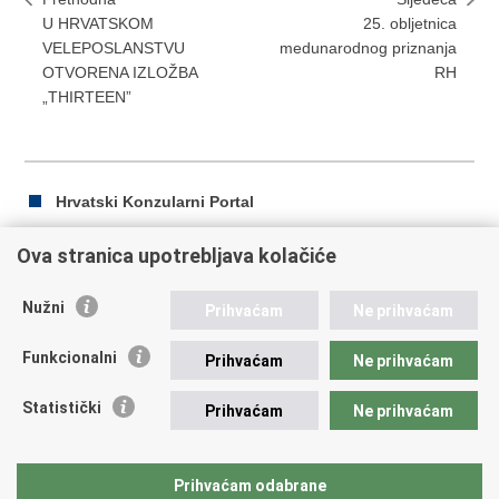
U HRVATSKOM
25. obljetnica
VELEPOSLANSTVU
medunarodnog priznanja
OTVORENA IZLOŽBA
RH
„THIRTEEN”
Hrvatski Konzularni Portal
Ova stranica upotrebljava kolačiće
Ispiši
Podijeli
Podijeli
Nužni
Prihvaćam
Ne prihvaćam
stranicu
na
na
Republika Hrvatska
Facebooku
Twitteru
Funkcionalni
Prihvaćam
Ne prihvaćam
Ministarstvo vanjskih i europskih poslova
Statistički
Prihvaćam
Ne prihvaćam
Trg N.Š. Zrinskog 7-8, 10000 Zagreb
tel.:
+385 (0)1 4569 964
fax: +385 (0)1 4551 795, +385 (0)1 4920 149
Prihvaćam odabrane
E-adresa:
ministarstvo@mvep.hr