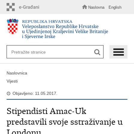
Preskoči
na
Naslovna
English
glavni
sadržaj
Naslovnica
Vijesti
Objavljeno: 11.05.2017.
Stipendisti Amac-Uk
predstavili svoje sstraživanje u
Londonu